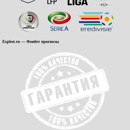
Expbet.ru — Фонбет прогнозы