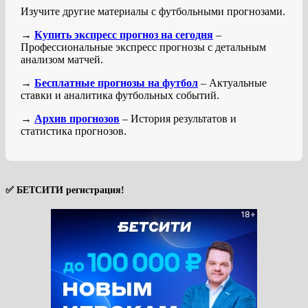
Изучите другие материалы с футбольными прогнозами.
→
Купить экспресс прогноз на сегодня
–
Профессиональные экспресс прогнозы с детальным
анализом матчей.
→
Бесплатные прогнозы на футбол
– Актуальные
ставки и аналитика футбольных событий.
→
Архив прогнозов
– История результатов и
статистика прогнозов.
✅ БЕТСИТИ регистрация!