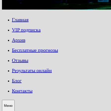
Главная
VIP подписка
Архив
Бесплатные прогнозы
Отзывы
Результаты онлайн
Блог
Контакты
Меню