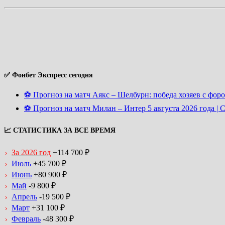
✅ Фонбет Экспресс сегодня
⚽ Прогноз на матч Аякс – Шелбурн: победа хозяев с форой 
⚽ Прогноз на матч Милан – Интер 5 августа 2026 года | С
📈 СТАТИСТИКА ЗА ВСЕ ВРЕМЯ
За 2026 год
+114 700 ₽
Июль
+45 700 ₽
Июнь
+80 900 ₽
Май
-9 800 ₽
Апрель
-19 500 ₽
Март
+31 100 ₽
Февраль
-48 300 ₽