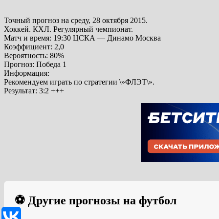
Точный прогноз на среду, 28 октября 2015.
Хоккей. КХЛ. Регулярный чемпионат.
Матч и время: 19:30 ЦСКА — Динамо Москва
Коэффициент: 2,0
Вероятность: 80%
Прогноз
: Победа 1
Информация
:
Рекомендуем играть по стратегии \»ФЛЭТ\».
Результат: 3:2
+++
⚽ Другие прогнозы на футбол