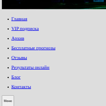
Главная
VIP подписка
Архив
Бесплатные прогнозы
Отзывы
Результаты онлайн
Блог
Контакты
Меню