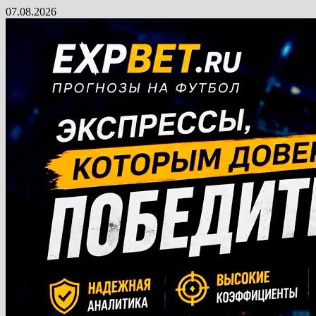
Перейти
07.08.2026
к
содержимому