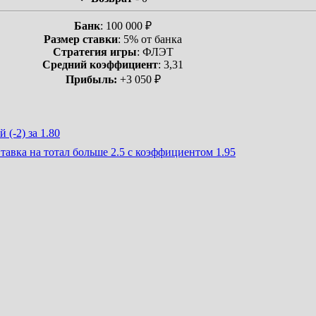
Банк
: 100 000 ₽
Размер ставки
: 5% от банка
Стратегия игры
: ФЛЭТ
Средний коэффициент
: 3,31
Прибыль:
+3 050 ₽
(-2) за 1.80
тавка на тотал больше 2.5 с коэффициентом 1.95