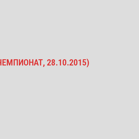
ЕМПИОНАТ, 28.10.2015)