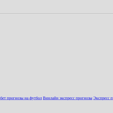
бет прогнозы на футбол
Винлайн экспресс прогнозы
Экспресс п