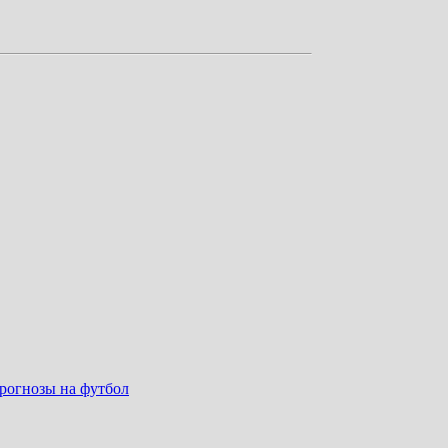
рогнозы на футбол