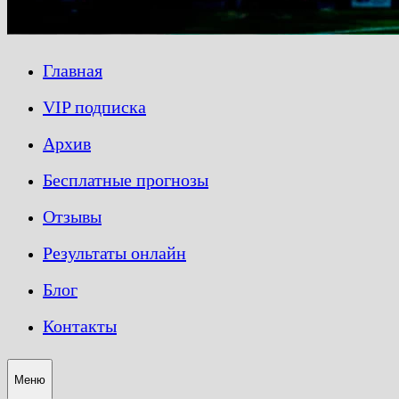
Главная
VIP подписка
Архив
Бесплатные прогнозы
Отзывы
Результаты онлайн
Блог
Контакты
Меню