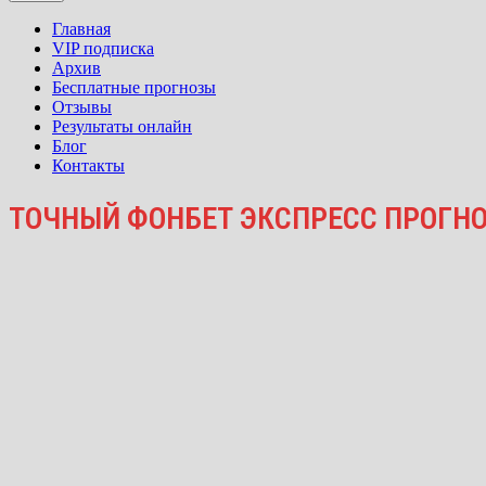
Главная
VIP подписка
Архив
Бесплатные прогнозы
Отзывы
Результаты онлайн
Блог
Контакты
ТОЧНЫЙ ФОНБЕТ ЭКСПРЕСС ПРОГНОЗ 