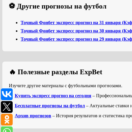
⚽ Другие прогнозы на футбол
Точный Фонбет экспресс прогноз на 31 января (Кэф.
Точный Фонбет экспресс прогноз на 30 января (Кэф.
Точный Фонбет экспресс прогноз на 29 января (Кэф.
🔥 Полезные разделы ExpBet
Изучите другие материалы с футбольными прогнозами.
→
Купить экспресс прогноз на сегодня
– Профессиональные
→
Бесплатные прогнозы на футбол
– Актуальные ставки 
→
Архив прогнозов
– История результатов и статистика пр