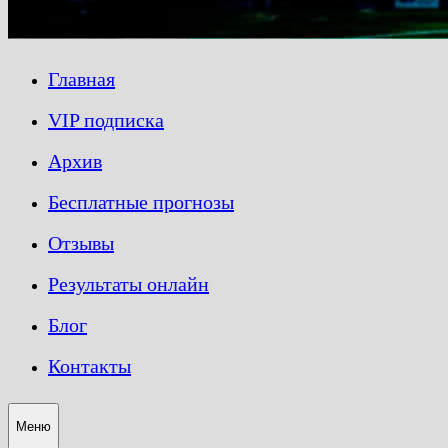
Главная
VIP подписка
Архив
Бесплатные прогнозы
Отзывы
Результаты онлайн
Блог
Контакты
Меню