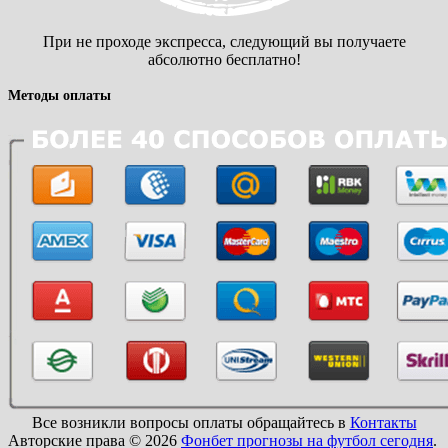
При не проходе экспресса, следующий вы получаете
абсолютно бесплатно!
Методы оплаты
Все возникли вопросы оплаты обращайтесь в
Контакты
Авторские права © 2026
Фонбет прогнозы на футбол сегодня
.