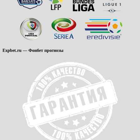
Expbet.ru — Фонбет прогнозы