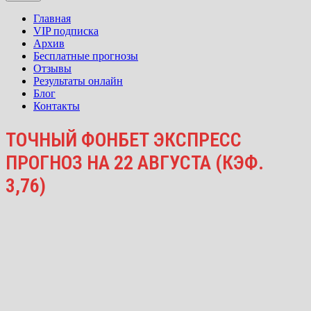
Главная
VIP подписка
Архив
Бесплатные прогнозы
Отзывы
Результаты онлайн
Блог
Контакты
ТОЧНЫЙ ФОНБЕТ ЭКСПРЕСС
ПРОГНОЗ НА 22 АВГУСТА (КЭФ.
3,76)