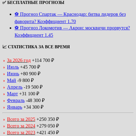
✅ БЕСПЛАТНЫЕ ПРОГНОЗЫ
⚽ Прогноз Спартак — Краснодар: битва лидеров без
фаворита? Коэффициент 1.70
⚽ Прогноз Локомотив — Акрон: москвичи прорвутся?
Коэффициент 1.45
📈 СТАТИСТИКА ЗА ВСЕ ВРЕМЯ
За 2026 год
+114 700 ₽
Июль
+45 700 ₽
Июнь
+80 900 ₽
Май
-9 800 ₽
Апрель
-19 500 ₽
Март
+31 100 ₽
Февраль
-48 300 ₽
Январь
+34 300 ₽
Всего за 2025
+250 350 ₽
Всего за 2024
+279 050 ₽
Всего за 2023
+421 450 ₽