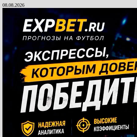
Перейти
08.08.2026
к
содержимому