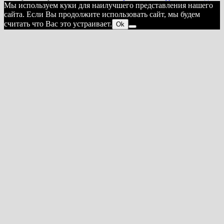
Мы используем куки для наилучшего представления нашего
сайта. Если Вы продолжите использовать сайт, мы будем
считать что Вас это устраивает.
Ok