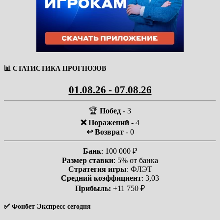
📊 СТАТИСТИКА ПРОГНОЗОВ
01.08.26 - 07.08.26
🏆
Побед
- 3
❌ Поражений
- 4
↩️ Возврат
- 0
Банк
: 100 000 ₽
Размер ставки
: 5% от банка
Стратегия игры
: ФЛЭТ
Средний коэффициент
: 3,03
Прибыль:
+11 750 ₽
✅ Фонбет Экспресс сегодня