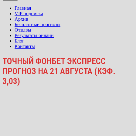
Главная
VIP подписка
Архив
Бесплатные прогнозы
Отзывы
Результаты онлайн
Блог
Контакты
ТОЧНЫЙ ФОНБЕТ ЭКСПРЕСС
ПРОГНОЗ НА 21 АВГУСТА (КЭФ.
3,03)