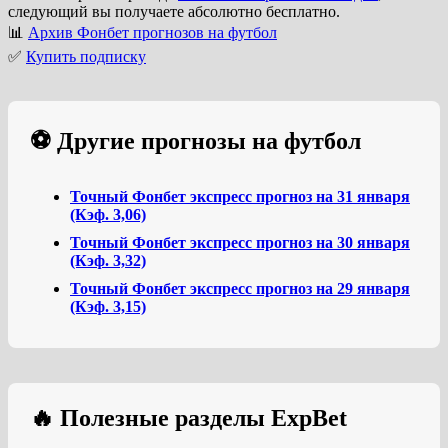
следующий вы получаете абсолютно бесплатно.
📊
Архив Фонбет прогнозов на футбол
✅
Купить подписку
⚽ Другие прогнозы на футбол
Точный Фонбет экспресс прогноз на 31 января
(Кэф. 3,06)
Точный Фонбет экспресс прогноз на 30 января
(Кэф. 3,32)
Точный Фонбет экспресс прогноз на 29 января
(Кэф. 3,15)
🔥 Полезные разделы ExpBet