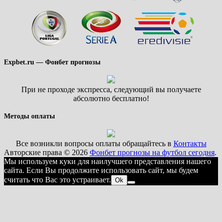
Expbet.ru — Фонбет прогнозы
При не проходе экспресса, следующий вы получаете
абсолютно бесплатно!
Методы оплаты
Все возникли вопросы оплаты обращайтесь в
Контакты
Авторские права © 2026
Фонбет прогнозы на футбол сегодня
.
Мы используем куки для наилучшего представления нашего
сайта. Если Вы продолжите использовать сайт, мы будем
считать что Вас это устраивает.
Ok