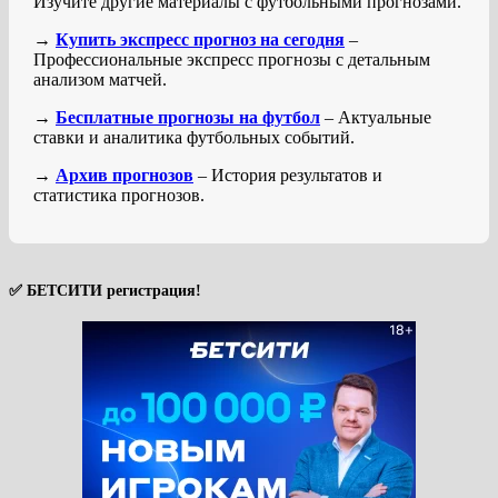
Изучите другие материалы с футбольными прогнозами.
→
Купить экспресс прогноз на сегодня
–
Профессиональные экспресс прогнозы с детальным
анализом матчей.
→
Бесплатные прогнозы на футбол
– Актуальные
ставки и аналитика футбольных событий.
→
Архив прогнозов
– История результатов и
статистика прогнозов.
✅ БЕТСИТИ регистрация!