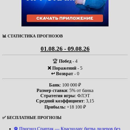
📊 СТАТИСТИКА ПРОГНОЗОВ
01.08.26 - 09.08.26
🏆
Побед
- 4
❌ Поражений
- 5
↩️ Возврат
- 0
Банк
: 100 000 ₽
Размер ставки
: 5% от банка
Стратегия игры
: ФЛЭТ
Средний коэффициент
: 3,15
Прибыль:
+18 100 ₽
✅ БЕСПЛАТНЫЕ ПРОГНОЗЫ
⚽ Прогноз Спартак — Краснодар: битва лидеров без