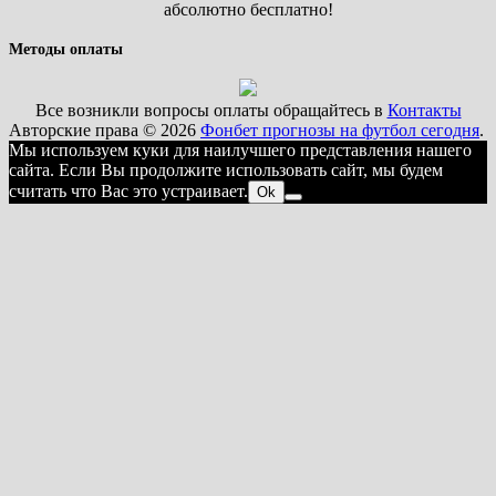
абсолютно бесплатно!
Методы оплаты
Все возникли вопросы оплаты обращайтесь в
Контакты
Авторские права © 2026
Фонбет прогнозы на футбол сегодня
.
Мы используем куки для наилучшего представления нашего
сайта. Если Вы продолжите использовать сайт, мы будем
считать что Вас это устраивает.
Ok