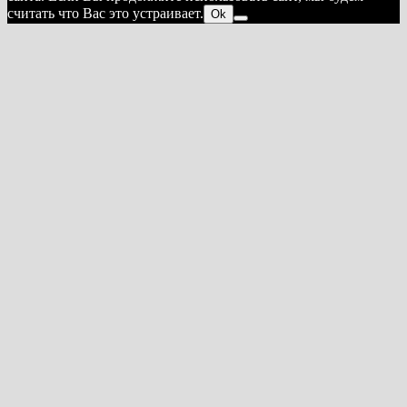
считать что Вас это устраивает.
Ok