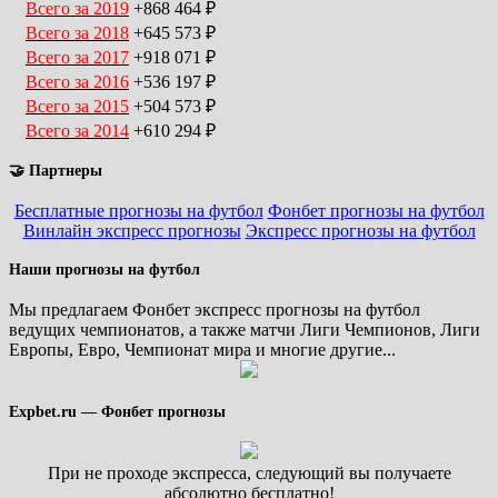
Всего за 2019
+868 464 ₽
Всего за 2018
+645 573 ₽
Всего за 2017
+918 071 ₽
Всего за 2016
+536 197 ₽
Всего за 2015
+504 573 ₽
Всего за 2014
+610 294 ₽
🤝 Партнеры
Бесплатные прогнозы на футбол
Фонбет прогнозы на футбол
Винлайн экспресс прогнозы
Экспресс прогнозы на футбол
Наши прогнозы на футбол
Мы предлагаем Фонбет экспресс прогнозы на футбол
ведущих чемпионатов, а также матчи Лиги Чемпионов, Лиги
Европы, Евро, Чемпионат мира и многие другие...
Expbet.ru — Фонбет прогнозы
При не проходе экспресса, следующий вы получаете
абсолютно бесплатно!