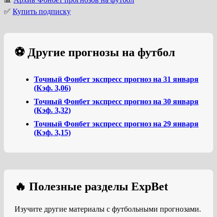
✅
Купить подписку
⚽ Другие прогнозы на футбол
Точный Фонбет экспресс прогноз на 31 января
(Кэф. 3,06)
Точный Фонбет экспресс прогноз на 30 января
(Кэф. 3,32)
Точный Фонбет экспресс прогноз на 29 января
(Кэф. 3,15)
🔥 Полезные разделы ExpBet
Изучите другие материалы с футбольными прогнозами.