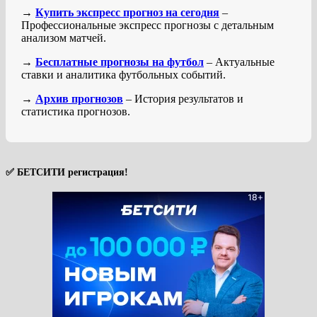
→
Купить экспресс прогноз на сегодня
–
Профессиональные экспресс прогнозы с детальным
анализом матчей.
→
Бесплатные прогнозы на футбол
– Актуальные
ставки и аналитика футбольных событий.
→
Архив прогнозов
– История результатов и
статистика прогнозов.
✅ БЕТСИТИ регистрация!