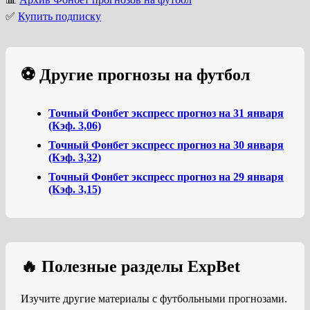
✅
Купить подписку
⚽ Другие прогнозы на футбол
Точный Фонбет экспресс прогноз на 31 января
(Кэф. 3,06)
Точный Фонбет экспресс прогноз на 30 января
(Кэф. 3,32)
Точный Фонбет экспресс прогноз на 29 января
(Кэф. 3,15)
🔥 Полезные разделы ExpBet
Изучите другие материалы с футбольными прогнозами.