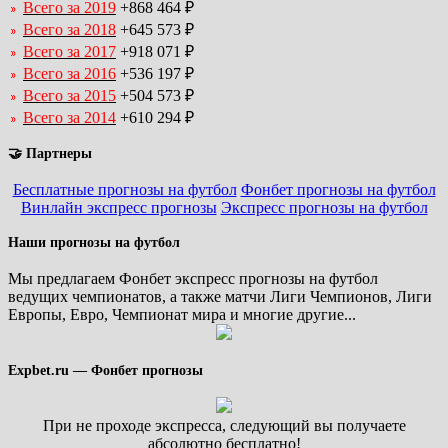
Всего за 2019
+868 464 ₽
Всего за 2018
+645 573 ₽
Всего за 2017
+918 071 ₽
Всего за 2016
+536 197 ₽
Всего за 2015
+504 573 ₽
Всего за 2014
+610 294 ₽
🤝 Партнеры
Бесплатные прогнозы на футбол
Фонбет прогнозы на футбол
Винлайн экспресс прогнозы
Экспресс прогнозы на футбол
Наши прогнозы на футбол
Мы предлагаем Фонбет экспресс прогнозы на футбол
ведущих чемпионатов, а также матчи Лиги Чемпионов, Лиги
Европы, Евро, Чемпионат мира и многие другие...
Expbet.ru — Фонбет прогнозы
При не проходе экспресса, следующий вы получаете
абсолютно бесплатно!