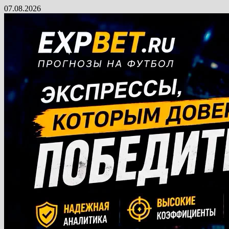
Перейти
07.08.2026
к
содержимому