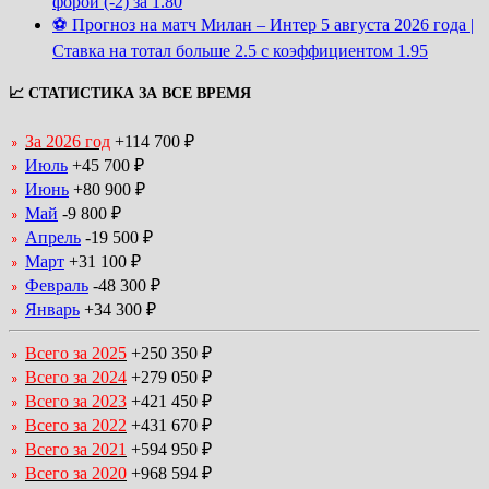
форой (-2) за 1.80
⚽ Прогноз на матч Милан – Интер 5 августа 2026 года |
Ставка на тотал больше 2.5 с коэффициентом 1.95
📈 СТАТИСТИКА ЗА ВСЕ ВРЕМЯ
За 2026 год
+114 700 ₽
Июль
+45 700 ₽
Июнь
+80 900 ₽
Май
-9 800 ₽
Апрель
-19 500 ₽
Март
+31 100 ₽
Февраль
-48 300 ₽
Январь
+34 300 ₽
Всего за 2025
+250 350 ₽
Всего за 2024
+279 050 ₽
Всего за 2023
+421 450 ₽
Всего за 2022
+431 670 ₽
Всего за 2021
+594 950 ₽
Всего за 2020
+968 594 ₽