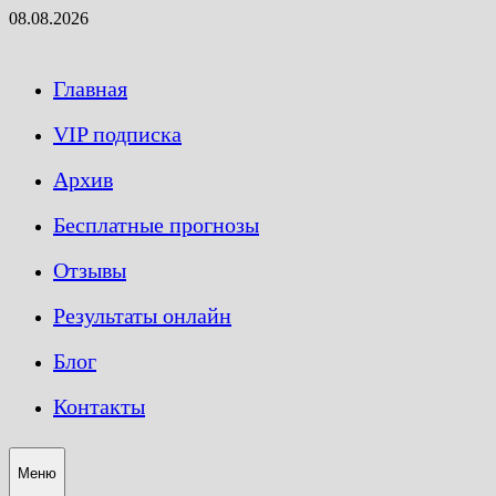
Перейти
08.08.2026
к
содержимому
Главная
VIP подписка
Архив
Бесплатные прогнозы
Отзывы
Результаты онлайн
Блог
Контакты
Меню