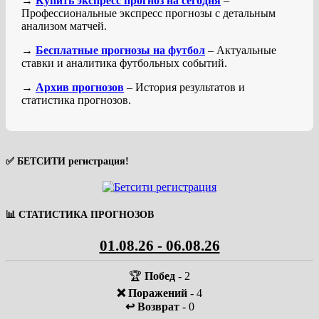
→
Купить экспресс прогноз на сегодня
–
Профессиональные экспресс прогнозы с детальным
анализом матчей.
→
Бесплатные прогнозы на футбол
– Актуальные
ставки и аналитика футбольных событий.
→
Архив прогнозов
– История результатов и
статистика прогнозов.
✅ БЕТСИТИ регистрация!
📊 СТАТИСТИКА ПРОГНОЗОВ
01.08.26 - 06.08.26
🏆
Побед
- 2
❌ Поражений
- 4
↩️ Возврат
- 0