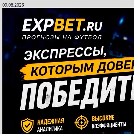
Перейти
09.08.2026
к
содержимому