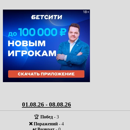
01.08.26 - 08.08.26
🏆
Побед
- 3
❌ Поражений
- 4
↩️ Возврат
- 0