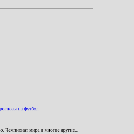
рогнозы на футбол
, Чемпионат мира и многие другие...