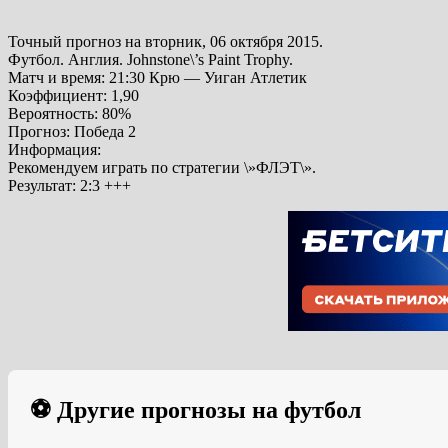
Точный прогноз на вторник, 06 октября 2015.
Футбол. Англия. Johnstone\’s Paint Trophy.
Матч и время: 21:30 Крю — Уиган Атлетик
Коэффициент: 1,90
Вероятность: 80%
Прогноз
: Победа 2
Информация
:
Рекомендуем играть по стратегии \»ФЛЭТ\».
Результат: 2:3
+++
⚽ Другие прогнозы на футбол