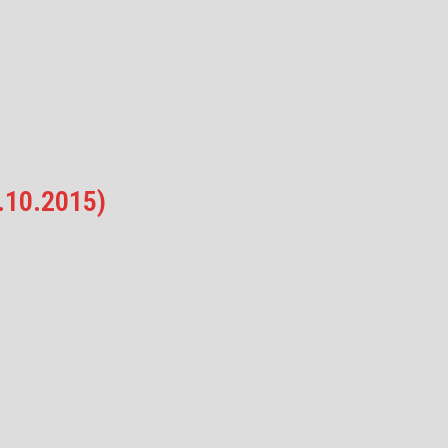
10.2015)