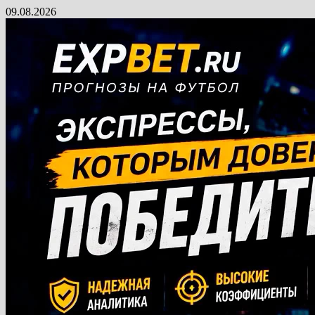
Перейти
09.08.2026
к
содержимому