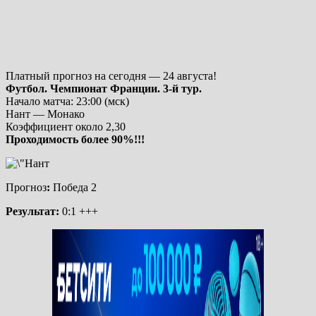
Платный прогноз на сегодня — 24 августа!
Футбол. Чемпионат Франции. 3-й тур.
Начало матча:
23:00 (мск)
Нант — Монако
Коэффициент около 2,30
Проходимость более 90%!!!
Прогноз
:
Победа 2
Результат
:
0:1
+++