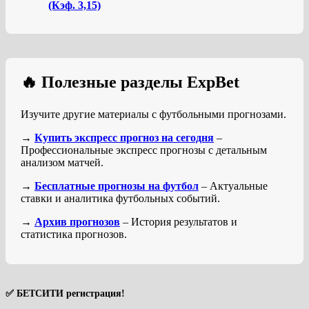
(Кэф. 3,15)
🔥 Полезные разделы ExpBet
Изучите другие материалы с футбольными прогнозами.
→
Купить экспресс прогноз на сегодня
–
Профессиональные экспресс прогнозы с детальным
анализом матчей.
→
Бесплатные прогнозы на футбол
– Актуальные
ставки и аналитика футбольных событий.
→
Архив прогнозов
– История результатов и
статистика прогнозов.
✅ БЕТСИТИ регистрация!