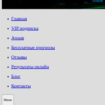
Главная
VIP подписка
Архив
Бесплатные прогнозы
Отзывы
Результаты онлайн
Блог
Контакты
Меню