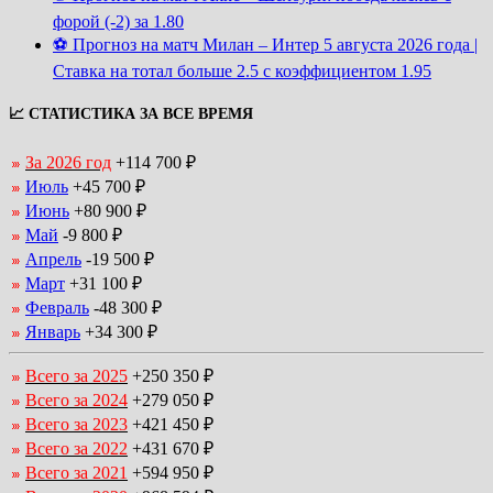
форой (-2) за 1.80
⚽ Прогноз на матч Милан – Интер 5 августа 2026 года |
Ставка на тотал больше 2.5 с коэффициентом 1.95
📈 СТАТИСТИКА ЗА ВСЕ ВРЕМЯ
За 2026 год
+114 700 ₽
Июль
+45 700 ₽
Июнь
+80 900 ₽
Май
-9 800 ₽
Апрель
-19 500 ₽
Март
+31 100 ₽
Февраль
-48 300 ₽
Январь
+34 300 ₽
Всего за 2025
+250 350 ₽
Всего за 2024
+279 050 ₽
Всего за 2023
+421 450 ₽
Всего за 2022
+431 670 ₽
Всего за 2021
+594 950 ₽