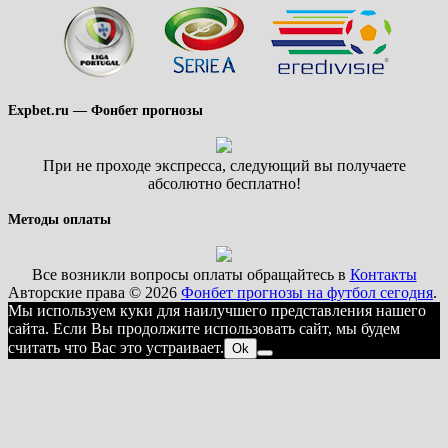
Expbet.ru — Фонбет прогнозы
При не проходе экспресса, следующий вы получаете
абсолютно бесплатно!
Методы оплаты
Все возникли вопросы оплаты обращайтесь в
Контакты
Авторские права © 2026
Фонбет прогнозы на футбол сегодня
.
Мы используем куки для наилучшего представления нашего
сайта. Если Вы продолжите использовать сайт, мы будем
считать что Вас это устраивает.
Ok