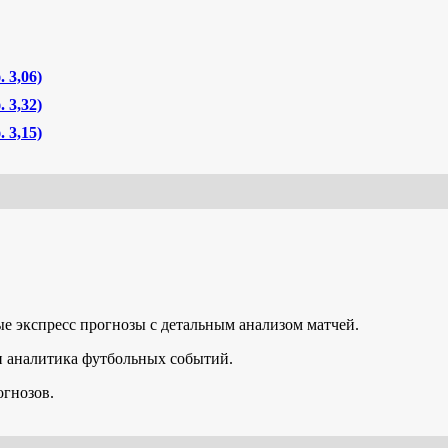
 3,06)
 3,32)
 3,15)
 экспресс прогнозы с детальным анализом матчей.
и аналитика футбольных событий.
огнозов.