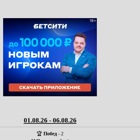
01.08.26 - 06.08.26
🏆
Побед
- 2