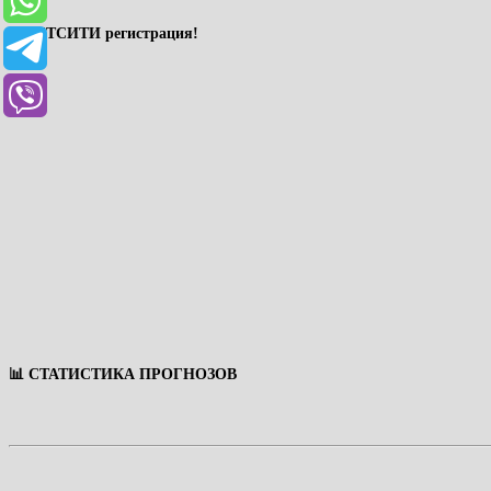
✅ БЕТСИТИ регистрация!
📊 СТАТИСТИКА ПРОГНОЗОВ