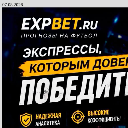
Перейти
07.08.2026
к
содержимому