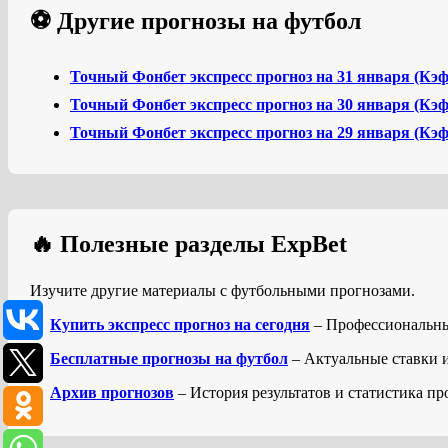
⚽ Другие прогнозы на футбол
Точный Фонбет экспресс прогноз на 31 января (Кэф.
Точный Фонбет экспресс прогноз на 30 января (Кэф.
Точный Фонбет экспресс прогноз на 29 января (Кэф.
🔥 Полезные разделы ExpBet
Изучите другие материалы с футбольными прогнозами.
→
Купить экспресс прогноз на сегодня
– Профессиональные
→
Бесплатные прогнозы на футбол
– Актуальные ставки 
→
Архив прогнозов
– История результатов и статистика пр