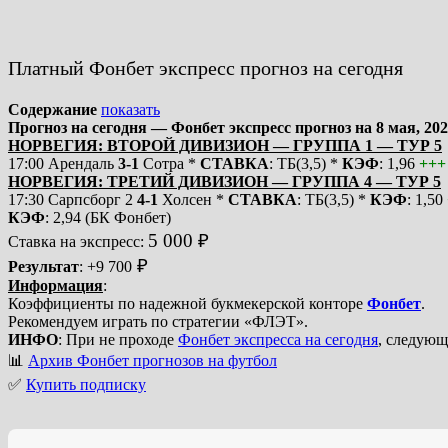
Платный Фонбет экспресс прогноз на сегодня
Содержание
показать
Прогноз на сегодня — Фонбет экспресс прогноз на 8 мая, 202
НОРВЕГИЯ: ВТОРОЙ ДИВИЗИОН — ГРУППА 1 — ТУР 5
17:00 Арендаль
3-1
Сотра *
СТАВКА
: ТБ(3,5) *
КЭФ
: 1,96
+++
НОРВЕГИЯ: ТРЕТИЙ ДИВИЗИОН — ГРУППА 4 — ТУР 5
17:30 Сарпсборг 2
4-1
Холсен *
СТАВКА
: ТБ(3,5) *
КЭФ
: 1,50
КЭФ
: 2,94 (БК Фонбет)
5 000 ₽
Ставка на экспресс:
₽
Результат
: +9 700
Информация
:
Коэффициенты по надежной букмекерской конторе
Фонбет
.
Рекомендуем играть по стратегии «ФЛЭТ».
ИНФО
: При не проходе
Фонбет экспресса на сегодня
, следующ
📊
Архив Фонбет прогнозов на футбол
✅
Купить подписку