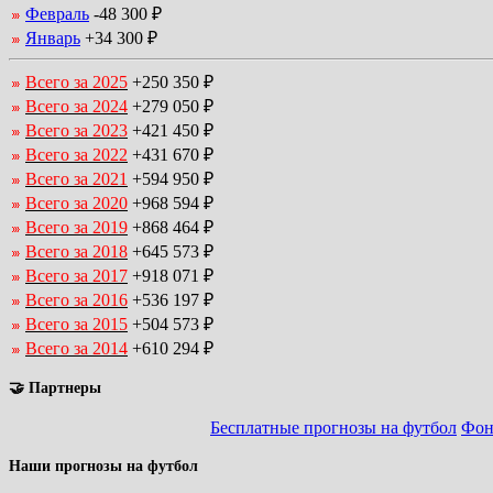
Февраль
-48 300 ₽
Январь
+34 300 ₽
Всего за 2025
+250 350 ₽
Всего за 2024
+279 050 ₽
Всего за 2023
+421 450 ₽
Всего за 2022
+431 670 ₽
Всего за 2021
+594 950 ₽
Всего за 2020
+968 594 ₽
Всего за 2019
+868 464 ₽
Всего за 2018
+645 573 ₽
Всего за 2017
+918 071 ₽
Всего за 2016
+536 197 ₽
Всего за 2015
+504 573 ₽
Всего за 2014
+610 294 ₽
🤝 Партнеры
Бесплатные прогнозы на футбол
Фон
Наши прогнозы на футбол