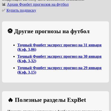
📊
Архив Фонбет прогнозов на футбол
✅
Купить подписку
⚽ Другие прогнозы на футбол
Точный Фонбет экспресс прогноз на 31 января
(Кэф. 3,06)
Точный Фонбет экспресс прогноз на 30 января
(Кэф. 3,32)
Точный Фонбет экспресс прогноз на 29 января
(Кэф. 3,15)
🔥 Полезные разделы ExpBet