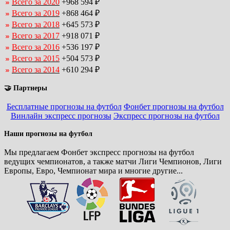
Всего за 2020
+968 594 ₽
Всего за 2019
+868 464 ₽
Всего за 2018
+645 573 ₽
Всего за 2017
+918 071 ₽
Всего за 2016
+536 197 ₽
Всего за 2015
+504 573 ₽
Всего за 2014
+610 294 ₽
🤝 Партнеры
Бесплатные прогнозы на футбол
Фонбет прогнозы на футбол
Винлайн экспресс прогнозы
Экспресс прогнозы на футбол
Наши прогнозы на футбол
Мы предлагаем Фонбет экспресс прогнозы на футбол
ведущих чемпионатов, а также матчи Лиги Чемпионов, Лиги
Европы, Евро, Чемпионат мира и многие другие...