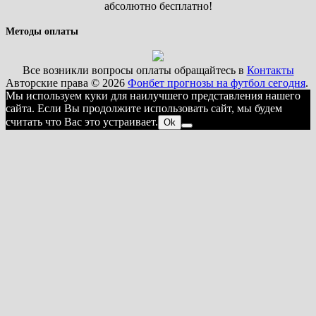
абсолютно бесплатно!
Методы оплаты
Все возникли вопросы оплаты обращайтесь в
Контакты
Авторские права © 2026
Фонбет прогнозы на футбол сегодня
.
Мы используем куки для наилучшего представления нашего
сайта. Если Вы продолжите использовать сайт, мы будем
считать что Вас это устраивает.
Ok