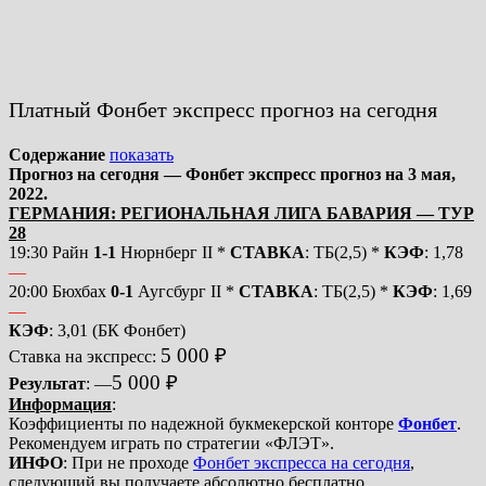
Платный Фонбет экспресс прогноз на сегодня
Содержание
показать
Прогноз на сегодня — Фонбет экспресс прогноз на 3 мая,
2022.
ГЕРМАНИЯ: РЕГИОНАЛЬНАЯ ЛИГА БАВАРИЯ — ТУР
28
19:30 Райн
1-1
Нюрнберг II *
СТАВКА
: ТБ(2,5) *
КЭФ
: 1,78
—
20:00 Бюхбах
0-1
Аугсбург II *
СТАВКА
: ТБ(2,5) *
КЭФ
: 1,69
—
КЭФ
: 3,01 (БК Фонбет)
5 000 ₽
Ставка на экспресс:
5 000 ₽
Результат
: —
Информация
:
Коэффициенты по надежной букмекерской конторе
Фонбет
.
Рекомендуем играть по стратегии «ФЛЭТ».
ИНФО
: При не проходе
Фонбет экспресса на сегодня
,
следующий вы получаете абсолютно бесплатно.