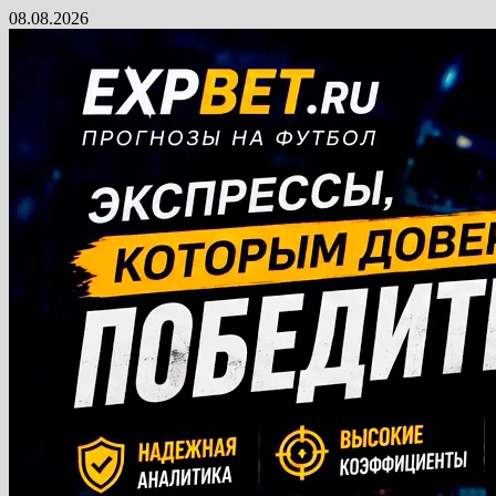
Перейти
08.08.2026
к
содержимому