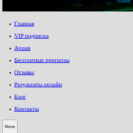
Главная
VIP подписка
Архив
Бесплатные прогнозы
Отзывы
Результаты онлайн
Блог
Контакты
Меню