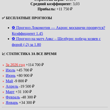
Средний коэффициент
: 3,03
Прибыль:
+11 750 ₽
✅ БЕСПЛАТНЫЕ ПРОГНОЗЫ
⚽ Прогноз Локомотив — Акрон: москвичи прорвутся?
Коэффициент 1.45
⚽ Прогноз на матч Аякс – Шелбурн: победа хозяев с
форой (-2) за 1.80
📈 СТАТИСТИКА ЗА ВСЕ ВРЕМЯ
За 2026 год
+114 700 ₽
Июль
+45 700 ₽
Июнь
+80 900 ₽
Май
-9 800 ₽
Апрель
-19 500 ₽
Март
+31 100 ₽
Февраль
-48 300 ₽
Январь
+34 300 ₽