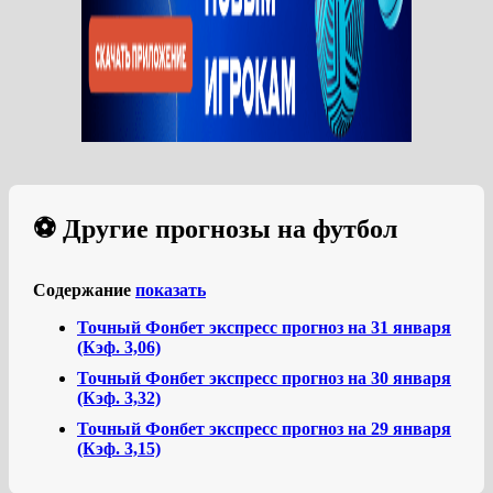
⚽ Другие прогнозы на футбол
Содержание
показать
Точный Фонбет экспресс прогноз на 31 января
(Кэф. 3,06)
Точный Фонбет экспресс прогноз на 30 января
(Кэф. 3,32)
Точный Фонбет экспресс прогноз на 29 января
(Кэф. 3,15)