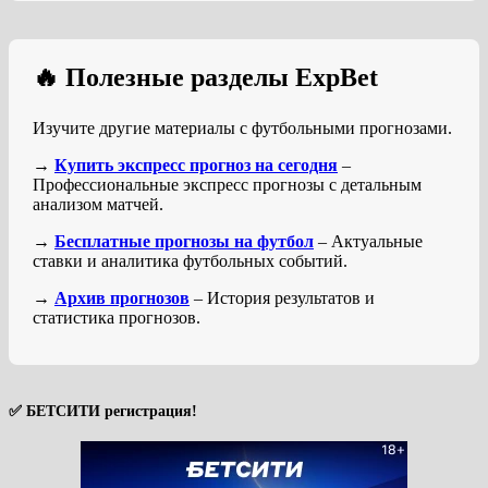
🔥 Полезные разделы ExpBet
Изучите другие материалы с футбольными прогнозами.
→
Купить экспресс прогноз на сегодня
–
Профессиональные экспресс прогнозы с детальным
анализом матчей.
→
Бесплатные прогнозы на футбол
– Актуальные
ставки и аналитика футбольных событий.
→
Архив прогнозов
– История результатов и
статистика прогнозов.
✅ БЕТСИТИ регистрация!