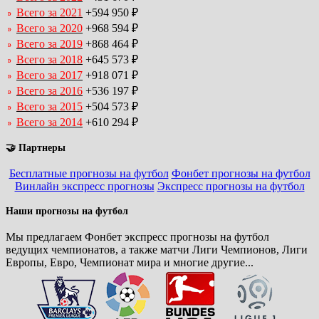
Всего за 2021
+594 950 ₽
Всего за 2020
+968 594 ₽
Всего за 2019
+868 464 ₽
Всего за 2018
+645 573 ₽
Всего за 2017
+918 071 ₽
Всего за 2016
+536 197 ₽
Всего за 2015
+504 573 ₽
Всего за 2014
+610 294 ₽
🤝 Партнеры
Бесплатные прогнозы на футбол
Фонбет прогнозы на футбол
Винлайн экспресс прогнозы
Экспресс прогнозы на футбол
Наши прогнозы на футбол
Мы предлагаем Фонбет экспресс прогнозы на футбол
ведущих чемпионатов, а также матчи Лиги Чемпионов, Лиги
Европы, Евро, Чемпионат мира и многие другие...