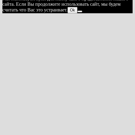
сайта. Если Вы продолжите использовать сайт, мы будем
считать что Вас это устраивает.
Ok