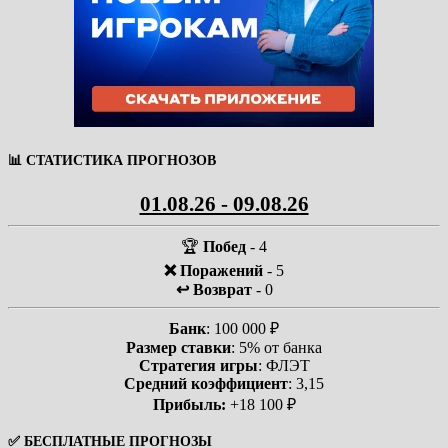
📊 СТАТИСТИКА ПРОГНОЗОВ
01.08.26 - 09.08.26
🏆
Побед
- 4
❌ Поражений
- 5
↩️ Возврат
- 0
Банк
: 100 000 ₽
Размер ставки
: 5% от банка
Стратегия игры
: ФЛЭТ
Средний коэффициент
: 3,15
Прибыль:
+18 100 ₽
✅ БЕСПЛАТНЫЕ ПРОГНОЗЫ