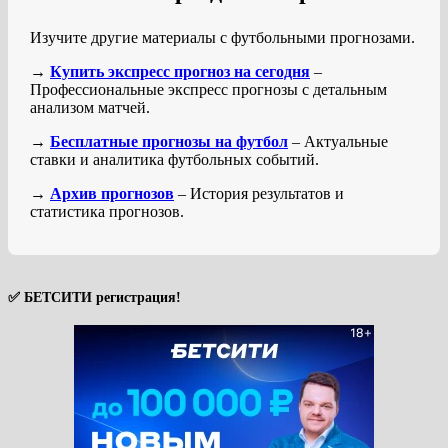
Изучите другие материалы с футбольными прогнозами.
→
Купить экспресс прогноз на сегодня
–
Профессиональные экспресс прогнозы с детальным
анализом матчей.
→
Бесплатные прогнозы на футбол
– Актуальные
ставки и аналитика футбольных событий.
→
Архив прогнозов
– История результатов и
статистика прогнозов.
✅ БЕТСИТИ регистрация!