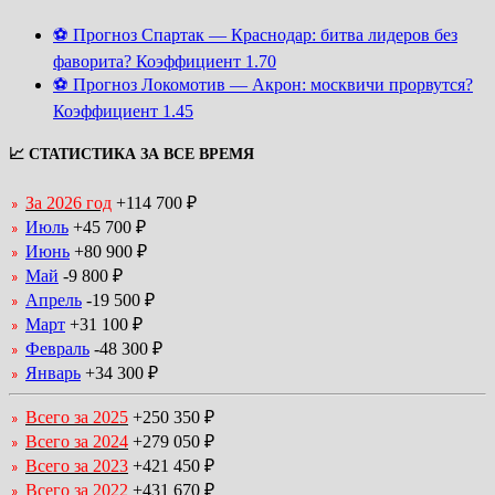
⚽ Прогноз Спартак — Краснодар: битва лидеров без
фаворита? Коэффициент 1.70
⚽ Прогноз Локомотив — Акрон: москвичи прорвутся?
Коэффициент 1.45
📈 СТАТИСТИКА ЗА ВСЕ ВРЕМЯ
За 2026 год
+114 700 ₽
Июль
+45 700 ₽
Июнь
+80 900 ₽
Май
-9 800 ₽
Апрель
-19 500 ₽
Март
+31 100 ₽
Февраль
-48 300 ₽
Январь
+34 300 ₽
Всего за 2025
+250 350 ₽
Всего за 2024
+279 050 ₽
Всего за 2023
+421 450 ₽
Всего за 2022
+431 670 ₽