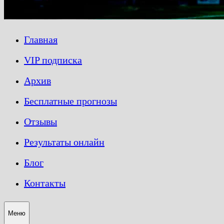
Главная
VIP подписка
Архив
Бесплатные прогнозы
Отзывы
Результаты онлайн
Блог
Контакты
Меню