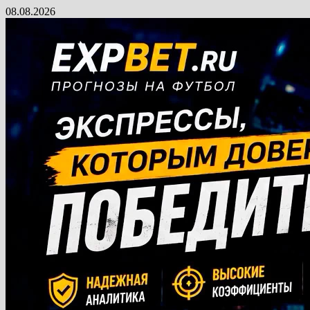
Перейти
08.08.2026
к
содержимому