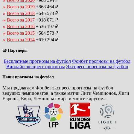
Всего за 2020
+968 594 ₽
Всего за 2019
+868 464 ₽
Всего за 2018
+645 573 ₽
Всего за 2017
+918 071 ₽
Всего за 2016
+536 197 ₽
Всего за 2015
+504 573 ₽
Всего за 2014
+610 294 ₽
🤝 Партнеры
Бесплатные прогнозы на футбол
Фонбет прогнозы на футбол
Винлайн экспресс прогнозы
Экспресс прогнозы на футбол
Наши прогнозы на футбол
Мы предлагаем Фонбет экспресс прогнозы на футбол
ведущих чемпионатов, а также матчи Лиги Чемпионов, Лиги
Европы, Евро, Чемпионат мира и многие другие...