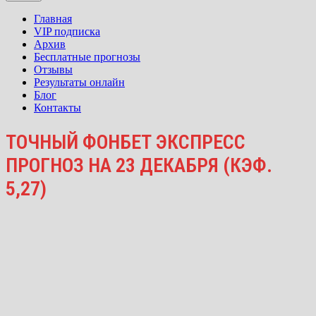
Главная
VIP подписка
Архив
Бесплатные прогнозы
Отзывы
Результаты онлайн
Блог
Контакты
ТОЧНЫЙ ФОНБЕТ ЭКСПРЕСС
ПРОГНОЗ НА 23 ДЕКАБРЯ (КЭФ.
5,27)