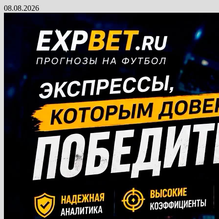
Перейти
08.08.2026
к
содержимому