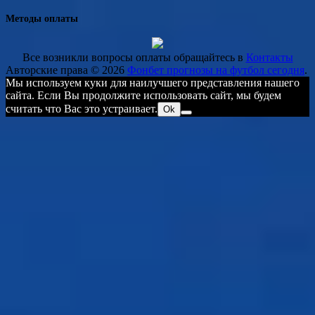
Методы оплаты
Все возникли вопросы оплаты обращайтесь в
Контакты
Авторские права © 2026
Фонбет прогнозы на футбол сегодня
.
Мы используем куки для наилучшего представления нашего
сайта. Если Вы продолжите использовать сайт, мы будем
считать что Вас это устраивает.
Ok