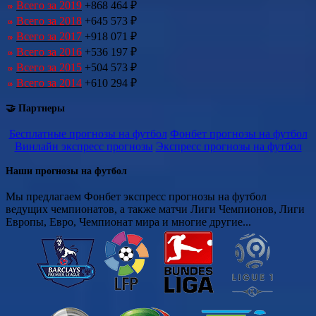
Всего за 2019
+868 464 ₽
Всего за 2018
+645 573 ₽
Всего за 2017
+918 071 ₽
Всего за 2016
+536 197 ₽
Всего за 2015
+504 573 ₽
Всего за 2014
+610 294 ₽
🤝 Партнеры
Бесплатные прогнозы на футбол
Фонбет прогнозы на футбол
Винлайн экспресс прогнозы
Экспресс прогнозы на футбол
Наши прогнозы на футбол
Мы предлагаем Фонбет экспресс прогнозы на футбол
ведущих чемпионатов, а также матчи Лиги Чемпионов, Лиги
Европы, Евро, Чемпионат мира и многие другие...