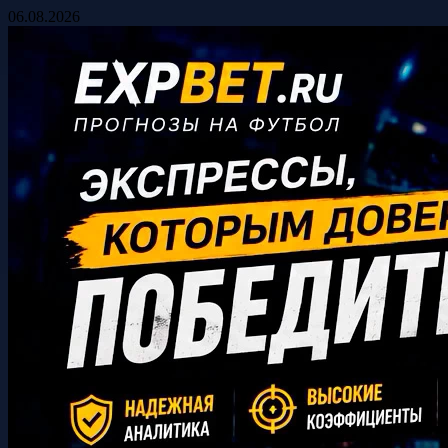
Перейти
06.08.2026
к
содержимому