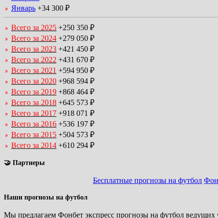
Январь
+34 300 ₽
Всего за 2025
+250 350 ₽
Всего за 2024
+279 050 ₽
Всего за 2023
+421 450 ₽
Всего за 2022
+431 670 ₽
Всего за 2021
+594 950 ₽
Всего за 2020
+968 594 ₽
Всего за 2019
+868 464 ₽
Всего за 2018
+645 573 ₽
Всего за 2017
+918 071 ₽
Всего за 2016
+536 197 ₽
Всего за 2015
+504 573 ₽
Всего за 2014
+610 294 ₽
🤝 Партнеры
Бесплатные прогнозы на футбол
Фон
Наши прогнозы на футбол
Мы предлагаем Фонбет экспресс прогнозы на футбол ведущих ч