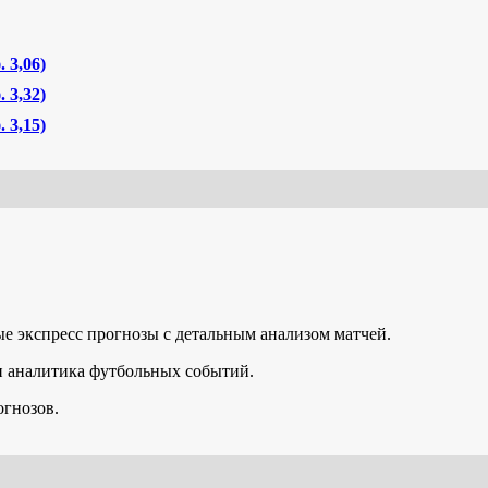
 3,06)
 3,32)
 3,15)
 экспресс прогнозы с детальным анализом матчей.
и аналитика футбольных событий.
огнозов.