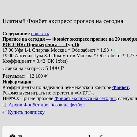
Платный Фонбет экспресс прогноз на сегодня
Содержание
показать
Прогноз на сегодня — Фонбет экспресс прогноз на 29 ноября,
РОССИЯ: Премьер-лига — Тур 16
17:00 Уфа
1-1
Спартак Москва * Обе забьют * 1,93
+++
19:00 Арсенал Тула
3-1
Локомотив Москва * Обе забьют * 1,77
Коэффициент = 3,42 (БК 1xbet)
5 000 ₽
Ставка на экспресс:
₽
Результат
: +12 100
Информация
:
Коэффициенты по надежной букмекерской конторе
Фонбет
.
Рекомендуем играть по стратегии «ФЛЭТ».
ИНФО
: При не проходе
Фонбет экспресса на сегодня
, следующ
📊
Архив Фонбет прогнозов на футбол
✅
Купить подписку