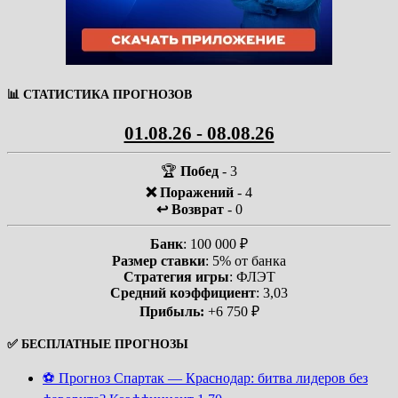
📊 СТАТИСТИКА ПРОГНОЗОВ
01.08.26 - 08.08.26
🏆
Побед
- 3
❌ Поражений
- 4
↩️ Возврат
- 0
Банк
: 100 000 ₽
Размер ставки
: 5% от банка
Стратегия игры
: ФЛЭТ
Средний коэффициент
: 3,03
Прибыль:
+6 750 ₽
✅ БЕСПЛАТНЫЕ ПРОГНОЗЫ
⚽ Прогноз Спартак — Краснодар: битва лидеров без