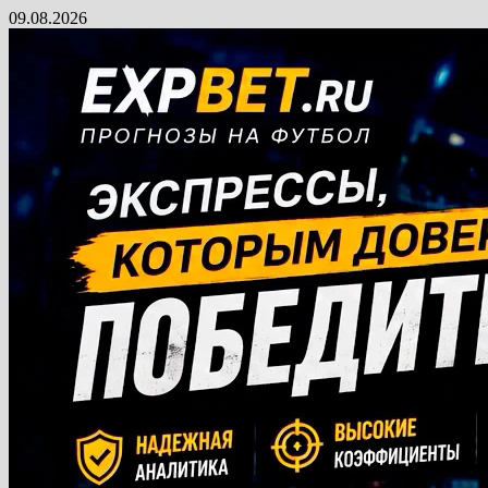
Перейти
09.08.2026
к
содержимому