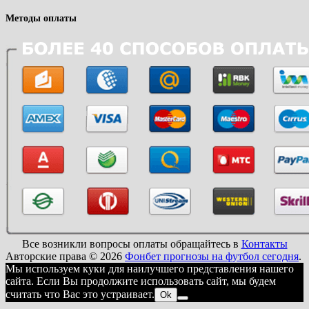
Методы оплаты
Все возникли вопросы оплаты обращайтесь в
Контакты
Авторские права © 2026
Фонбет прогнозы на футбол сегодня
.
Мы используем куки для наилучшего представления нашего
сайта. Если Вы продолжите использовать сайт, мы будем
считать что Вас это устраивает.
Ok