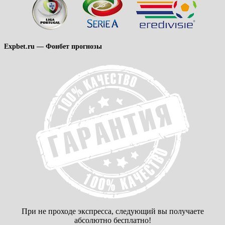
Expbet.ru — Фонбет прогнозы
При не проходе экспресса, следующий вы получаете
абсолютно бесплатно!