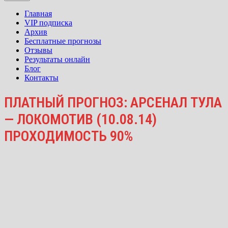
Главная
VIP подписка
Архив
Бесплатные прогнозы
Отзывы
Результаты онлайн
Блог
Контакты
ПЛАТНЫЙ ПРОГНОЗ: АРСЕНАЛ ТУЛА
— ЛОКОМОТИВ (10.08.14)
ПРОХОДИМОСТЬ 90%