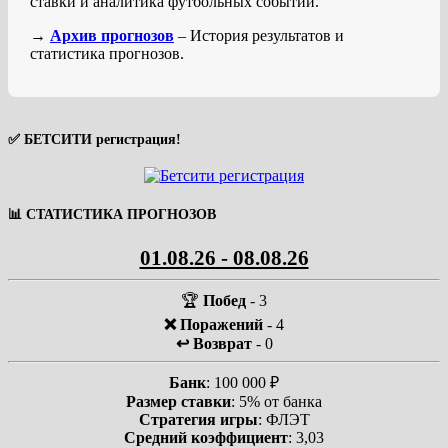
ставки и аналитика футбольных событий.
→
Архив прогнозов
– История результатов и
статистика прогнозов.
✅ БЕТСИТИ регистрация!
📊 СТАТИСТИКА ПРОГНОЗОВ
01.08.26 - 08.08.26
🏆
Побед
- 3
❌ Поражений
- 4
↩️ Возврат
- 0
Банк
: 100 000 ₽
Размер ставки
: 5% от банка
Стратегия игры
: ФЛЭТ
Средний коэффициент
: 3,03