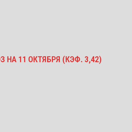
НА 11 ОКТЯБРЯ (КЭФ. 3,42)