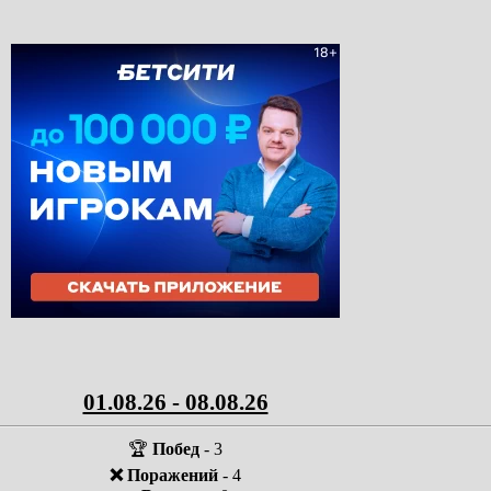
01.08.26 - 08.08.26
🏆
Побед
- 3
❌ Поражений
- 4