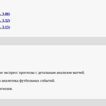
 3,06)
 3,32)
 3,15)
 экспресс прогнозы с детальным анализом матчей.
и аналитика футбольных событий.
огнозов.