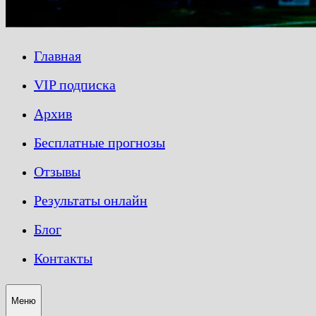
Главная
VIP подписка
Архив
Бесплатные прогнозы
Отзывы
Результаты онлайн
Блог
Контакты
Меню