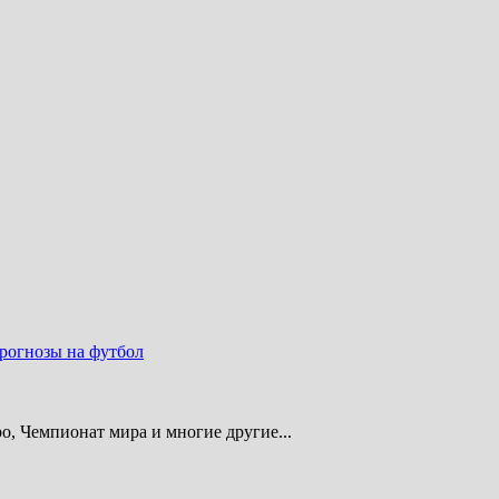
рогнозы на футбол
, Чемпионат мира и многие другие...