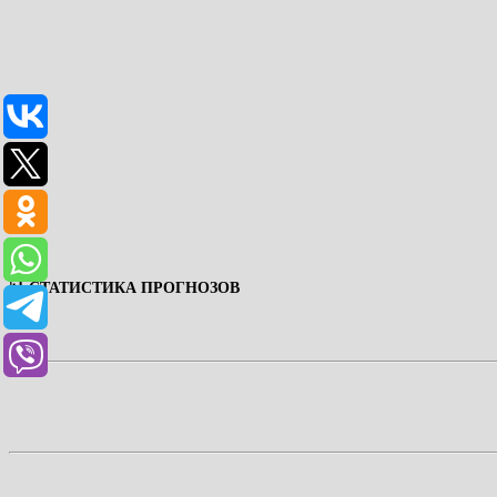
📊 СТАТИСТИКА ПРОГНОЗОВ