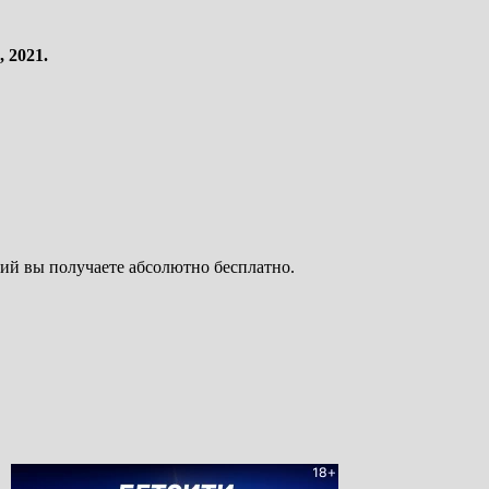
 2021.
ий вы получаете абсолютно бесплатно.