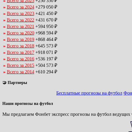
Всего за 2025
+250 350 ₽
Всего за 2024
+279 050 ₽
Всего за 2023
+421 450 ₽
Всего за 2022
+431 670 ₽
Всего за 2021
+594 950 ₽
Всего за 2020
+968 594 ₽
Всего за 2019
+868 464 ₽
Всего за 2018
+645 573 ₽
Всего за 2017
+918 071 ₽
Всего за 2016
+536 197 ₽
Всего за 2015
+504 573 ₽
Всего за 2014
+610 294 ₽
🤝 Партнеры
Бесплатные прогнозы на футбол
Фон
Наши прогнозы на футбол
Мы предлагаем Фонбет экспресс прогнозы на футбол ведущих ч