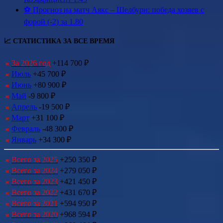
⚽ Прогноз на матч Аякс – Шелбурн: победа хозяев с
форой (-2) за 1.80
📈 СТАТИСТИКА ЗА ВСЕ ВРЕМЯ
За 2026 год
+114 700 ₽
Июль
+45 700 ₽
Июнь
+80 900 ₽
Май
-9 800 ₽
Апрель
-19 500 ₽
Март
+31 100 ₽
Февраль
-48 300 ₽
Январь
+34 300 ₽
Всего за 2025
+250 350 ₽
Всего за 2024
+279 050 ₽
Всего за 2023
+421 450 ₽
Всего за 2022
+431 670 ₽
Всего за 2021
+594 950 ₽
Всего за 2020
+968 594 ₽