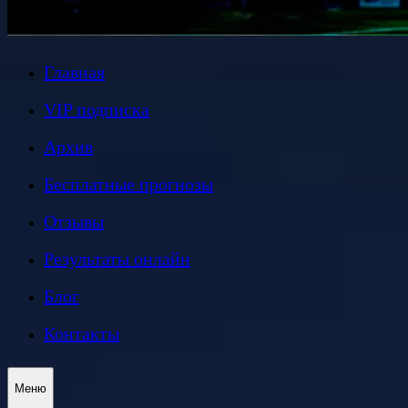
Главная
VIP подписка
Архив
Бесплатные прогнозы
Отзывы
Результаты онлайн
Блог
Контакты
Меню