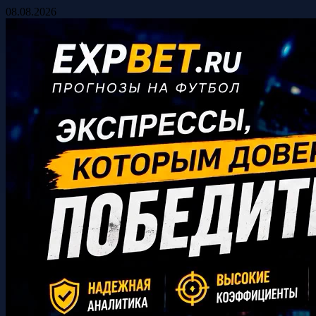
Перейти
08.08.2026
к
содержимому