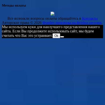
Методы оплаты
Все возникли вопросы оплаты обращайтесь в
Контакты
Авторские права © 2026
Фонбет прогнозы на футбол сегодня
.
Мы используем куки для наилучшего представления нашего
сайта. Если Вы продолжите использовать сайт, мы будем
считать что Вас это устраивает.
Ok