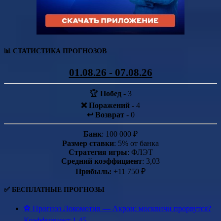
📊 СТАТИСТИКА ПРОГНОЗОВ
01.08.26 - 07.08.26
🏆
Побед
- 3
❌ Поражений
- 4
↩️ Возврат
- 0
Банк
: 100 000 ₽
Размер ставки
: 5% от банка
Стратегия игры
: ФЛЭТ
Средний коэффициент
: 3,03
Прибыль:
+11 750 ₽
✅ БЕСПЛАТНЫЕ ПРОГНОЗЫ
⚽ Прогноз Локомотив — Акрон: москвичи прорвутся?
Коэффициент 1.45