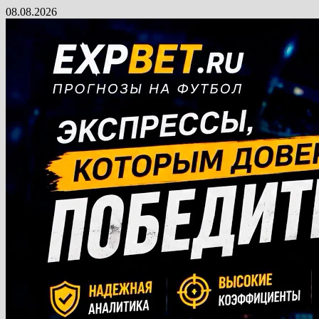
Перейти
08.08.2026
к
содержимому