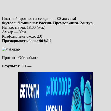
Платный прогноз на сегодня — 08 августа!
Футбол. Чемпионат России. Премьер-лига. 2-й тур.
Начало матча:
18:00 (мск)
Амкар — Уфа
Коэффициент около 2,0
Проходимость более 90%!!!
Прогноз
: Обе забьют
Результат
: 0:1
—