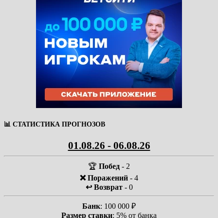
📊 СТАТИСТИКА ПРОГНОЗОВ
01.08.26 - 06.08.26
🏆
Побед
- 2
❌ Поражений
- 4
↩️ Возврат
- 0
Банк
: 100 000 ₽
Размер ставки
: 5% от банка