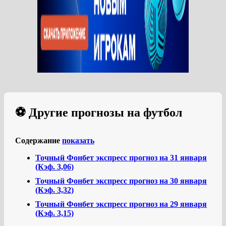
⚽ Другие прогнозы на футбол
Содержание
показать
Точный Фонбет экспресс прогноз на 31 января
(Кэф. 3,06)
Точный Фонбет экспресс прогноз на 30 января
(Кэф. 3,32)
Точный Фонбет экспресс прогноз на 29 января
(Кэф. 3,15)