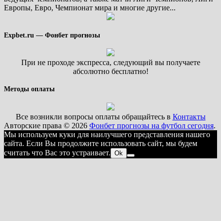
Европы, Евро, Чемпионат мира и многие другие...
Expbet.ru — Фонбет прогнозы
При не проходе экспресса, следующий вы получаете
абсолютно бесплатно!
Методы оплаты
Все возникли вопросы оплаты обращайтесь в
Контакты
Авторские права © 2026
Фонбет прогнозы на футбол сегодня
.
Мы используем куки для наилучшего представления нашего
сайта. Если Вы продолжите использовать сайт, мы будем
считать что Вас это устраивает.
Ok