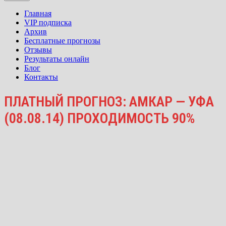
Главная
VIP подписка
Архив
Бесплатные прогнозы
Отзывы
Результаты онлайн
Блог
Контакты
ПЛАТНЫЙ ПРОГНОЗ: АМКАР — УФА
(08.08.14) ПРОХОДИМОСТЬ 90%