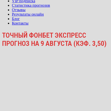
VIP подписка
Статистика прогнозов
Отзывы
Результаты онлайн
Блог
Контакты
ТОЧНЫЙ ФОНБЕТ ЭКСПРЕСС
ПРОГНОЗ НА 9 АВГУСТА (КЭФ. 3,50)