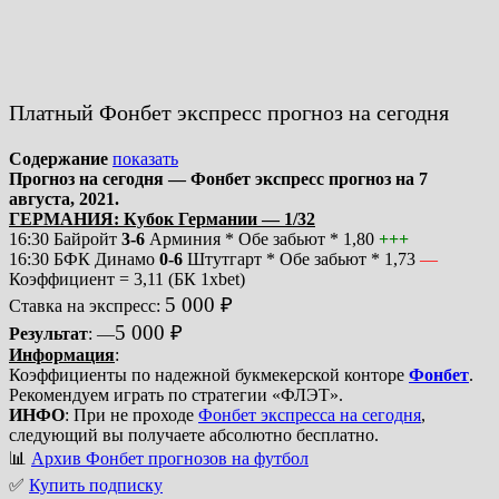
Платный Фонбет экспресс прогноз на сегодня
Содержание
показать
Прогноз на сегодня — Фонбет экспресс прогноз на 7
августа, 2021.
ГЕРМАНИЯ: Кубок Германии — 1/32
16:30 Байройт
3-6
Арминия * Обе забьют * 1,80
+++
16:30 БФК Динамо
0-6
Штутгарт * Обе забьют * 1,73
—
Коэффициент = 3,11 (БК 1xbet)
5 000 ₽
Ставка на экспресс:
5 000 ₽
Результат
: —
Информация
:
Коэффициенты по надежной букмекерской конторе
Фонбет
.
Рекомендуем играть по стратегии «ФЛЭТ».
ИНФО
: При не проходе
Фонбет экспресса на сегодня
,
следующий вы получаете абсолютно бесплатно.
📊
Архив Фонбет прогнозов на футбол
✅
Купить подписку