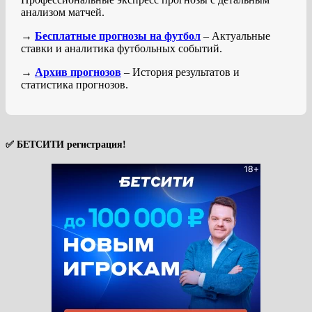
анализом матчей.
→
Бесплатные прогнозы на футбол
– Актуальные
ставки и аналитика футбольных событий.
→
Архив прогнозов
– История результатов и
статистика прогнозов.
✅ БЕТСИТИ регистрация!