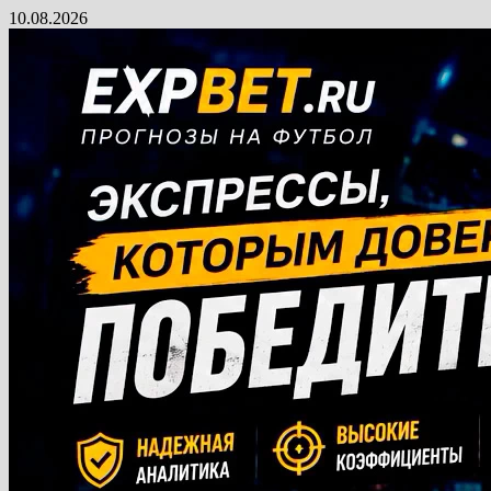
Перейти
10.08.2026
к
содержимому