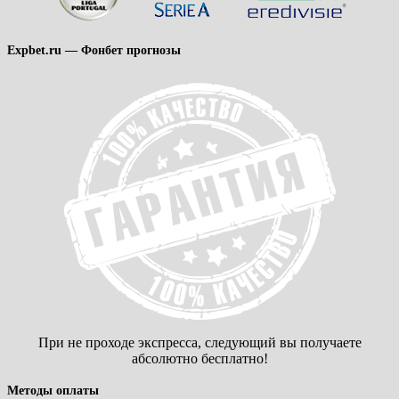
Expbet.ru — Фонбет прогнозы
При не проходе экспресса, следующий вы получаете
абсолютно бесплатно!
Методы оплаты