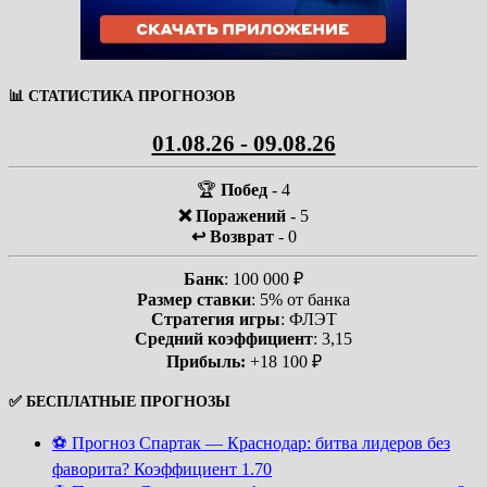
📊 СТАТИСТИКА ПРОГНОЗОВ
01.08.26 - 09.08.26
🏆
Побед
- 4
❌ Поражений
- 5
↩️ Возврат
- 0
Банк
: 100 000 ₽
Размер ставки
: 5% от банка
Стратегия игры
: ФЛЭТ
Средний коэффициент
: 3,15
Прибыль:
+18 100 ₽
✅ БЕСПЛАТНЫЕ ПРОГНОЗЫ
⚽ Прогноз Спартак — Краснодар: битва лидеров без
фаворита? Коэффициент 1.70