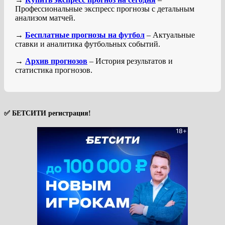
Профессиональные экспресс прогнозы с детальным
анализом матчей.
→
Бесплатные прогнозы на футбол
– Актуальные
ставки и аналитика футбольных событий.
→
Архив прогнозов
– История результатов и
статистика прогнозов.
✅ БЕТСИТИ регистрация!