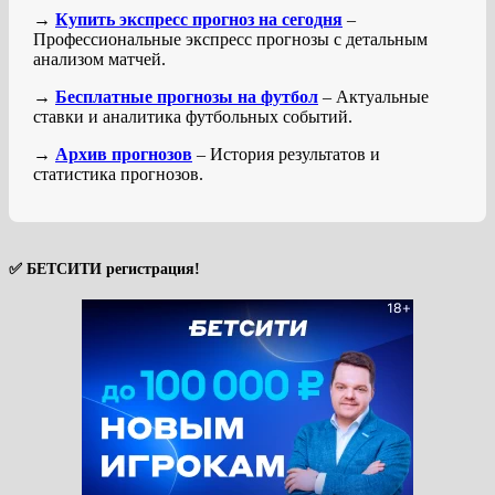
→
Купить экспресс прогноз на сегодня
–
Профессиональные экспресс прогнозы с детальным
анализом матчей.
→
Бесплатные прогнозы на футбол
– Актуальные
ставки и аналитика футбольных событий.
→
Архив прогнозов
– История результатов и
статистика прогнозов.
✅ БЕТСИТИ регистрация!