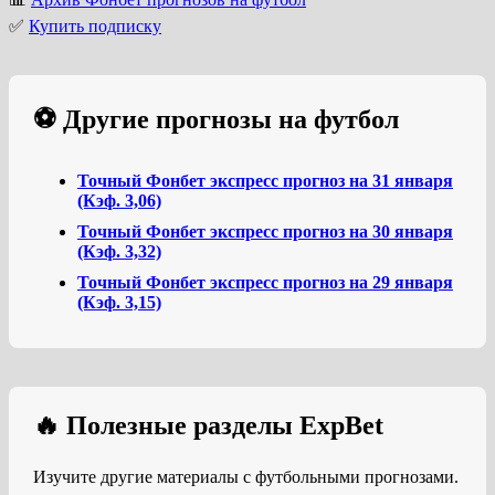
✅
Купить подписку
⚽ Другие прогнозы на футбол
Точный Фонбет экспресс прогноз на 31 января
(Кэф. 3,06)
Точный Фонбет экспресс прогноз на 30 января
(Кэф. 3,32)
Точный Фонбет экспресс прогноз на 29 января
(Кэф. 3,15)
🔥 Полезные разделы ExpBet
Изучите другие материалы с футбольными прогнозами.