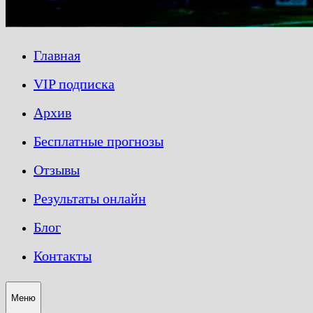
Главная
VIP подписка
Архив
Бесплатные прогнозы
Отзывы
Результаты онлайн
Блог
Контакты
Меню