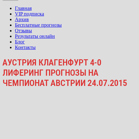
Главная
VIP подписка
Архив
Бесплатные прогнозы
Отзывы
Результаты онлайн
Блог
Контакты
АУСТРИЯ КЛАГЕНФУРТ 4-0
ЛИФЕРИНГ ПРОГНОЗЫ НА
ЧЕМПИОНАТ АВСТРИИ 24.07.2015