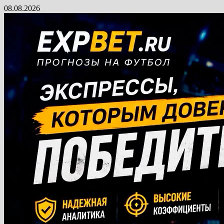
Перейти
08.08.2026
к
содержимому