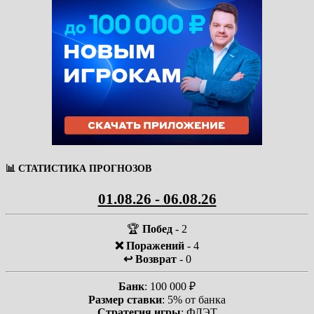
📊 СТАТИСТИКА ПРОГНОЗОВ
01.08.26 - 06.08.26
🏆
Побед
- 2
❌ Поражений
- 4
↩️ Возврат
- 0
Банк
: 100 000 ₽
Размер ставки
: 5% от банка
Стратегия игры
: ФЛЭТ