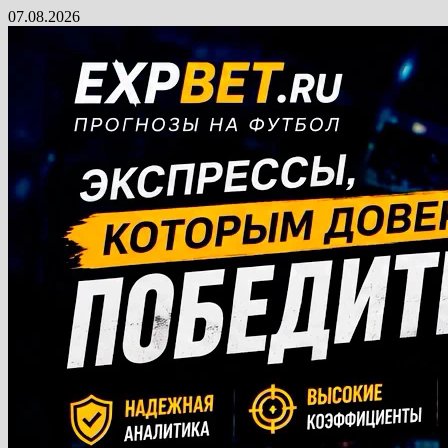
Перейти
07.08.2026
к
содержимому