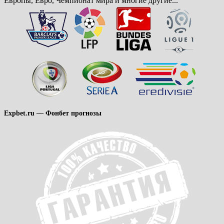
Европы, Евро, Чемпионат мира и многие другие...
Expbet.ru — Фонбет прогнозы