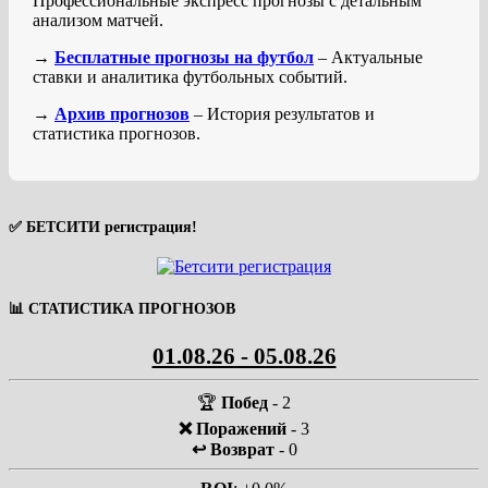
Профессиональные экспресс прогнозы с детальным
анализом матчей.
→
Бесплатные прогнозы на футбол
– Актуальные
ставки и аналитика футбольных событий.
→
Архив прогнозов
– История результатов и
статистика прогнозов.
✅ БЕТСИТИ регистрация!
📊 СТАТИСТИКА ПРОГНОЗОВ
01.08.26 - 05.08.26
🏆
Побед
- 2
❌ Поражений
- 3
↩️ Возврат
- 0