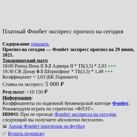
Платный Фонбет экспресс прогноз на сегодня
Содержание
показать
Прогноз на сегодня — Фонбет экспресс прогноз на 29 июня,
2021.
Товарищеский матч
18:00 Рапид Вена II
3-2
Адмира II * ТБ(3,5) * 2,03
+++
19:30 СВ Донау
0-5
Штрипфинг * ТБ(3,5) * 1,49
+++
Коэффициент = 3,03 (БК Париматч)
5 000 ₽
Ставка на экспресс:
₽
Результат
: +10 150
Информация
:
Коэффициенты по надежной букмекерской конторе
Фонбет
.
Рекомендуем играть по стратегии «ФЛЭТ».
ИНФО
: При не проходе
Фонбет экспресса на сегодня
,
следующий вы получаете абсолютно бесплатно.
📊
Архив Фонбет прогнозов на футбол
✅
Купить подписку