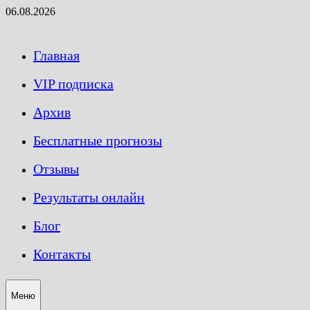
Перейти
06.08.2026
к
содержимому
Главная
VIP подписка
Архив
Бесплатные прогнозы
Отзывы
Результаты онлайн
Блог
Контакты
Меню