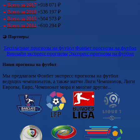
Всего за 2017
+918 071 ₽
Всего за 2016
+536 197 ₽
Всего за 2015
+504 573 ₽
Всего за 2014
+610 294 ₽
🤝 Партнеры
Бесплатные прогнозы на футбол
Фонбет прогнозы на футбол
Винлайн экспресс прогнозы
Экспресс прогнозы на футбол
Наши прогнозы на футбол
Мы предлагаем Фонбет экспресс прогнозы на футбол
ведущих чемпионатов, а также матчи Лиги Чемпионов, Лиги
Европы, Евро, Чемпионат мира и многие другие...