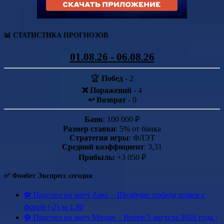
📊 СТАТИСТИКА ПРОГНОЗОВ
01.08.26 - 06.08.26
🏆
Побед
- 2
❌ Поражений
- 4
↩️ Возврат
- 0
Банк
: 100 000 ₽
Размер ставки
: 5% от банка
Стратегия игры
: ФЛЭТ
Средний коэффициент
: 3,31
Прибыль:
+3 050 ₽
✅ Фонбет Экспресс сегодня
⚽ Прогноз на матч Аякс – Шелбурн: победа хозяев с
форой (-2) за 1.80
⚽ Прогноз на матч Милан – Интер 5 августа 2026 года |