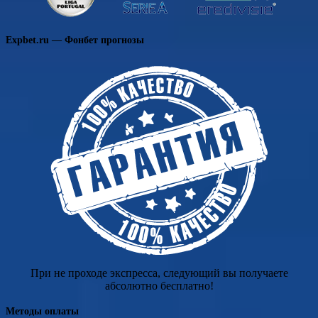
Expbet.ru — Фонбет прогнозы
При не проходе экспресса, следующий вы получаете
абсолютно бесплатно!
Методы оплаты