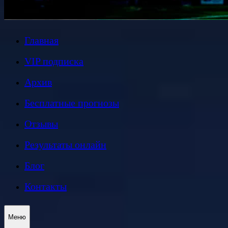
Главная
VIP подписка
Архив
Бесплатные прогнозы
Отзывы
Результаты онлайн
Блог
Контакты
Меню