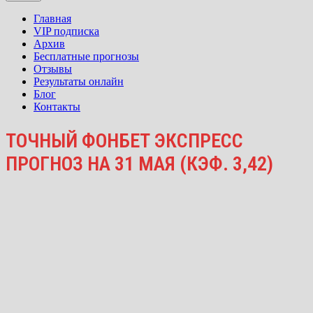
Главная
VIP подписка
Архив
Бесплатные прогнозы
Отзывы
Результаты онлайн
Блог
Контакты
ТОЧНЫЙ ФОНБЕТ ЭКСПРЕСС
ПРОГНОЗ НА 31 МАЯ (КЭФ. 3,42)