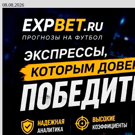
Перейти
08.08.2026
к
содержимому