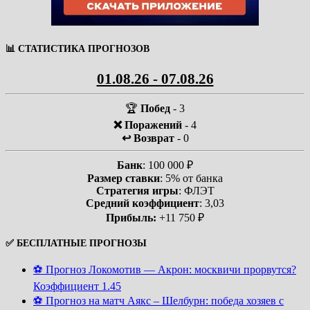
📊 СТАТИСТИКА ПРОГНОЗОВ
01.08.26 - 07.08.26
🏆
Побед
- 3
❌ Поражений
- 4
↩️ Возврат
- 0
Банк
: 100 000 ₽
Размер ставки
: 5% от банка
Стратегия игры
: ФЛЭТ
Средний коэффициент
: 3,03
Прибыль:
+11 750 ₽
✅ БЕСПЛАТНЫЕ ПРОГНОЗЫ
⚽ Прогноз Локомотив — Акрон: москвичи прорвутся?
Коэффициент 1.45
⚽ Прогноз на матч Аякс – Шелбурн: победа хозяев с