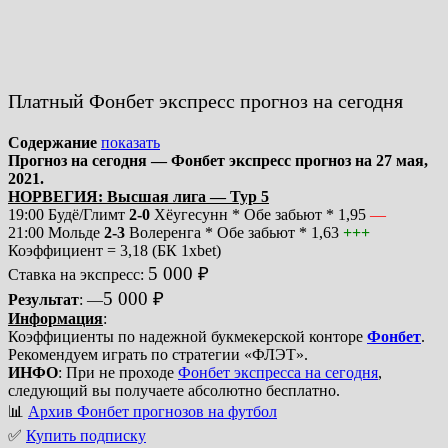
Платный Фонбет экспресс прогноз на сегодня
Содержание
показать
Прогноз на сегодня — Фонбет экспресс прогноз на 27 мая,
2021.
НОРВЕГИЯ: Высшая лига — Тур 5
19:00 Будё/Глимт
2-0
Хёугесунн * Обе забьют * 1,95
—
21:00 Мольде
2-3
Волеренга * Обе забьют * 1,63
+++
Коэффициент = 3,18 (БК 1xbet)
5 000 ₽
Ставка на экспресс:
5 000 ₽
Результат
: —
Информация
:
Коэффициенты по надежной букмекерской конторе
Фонбет
.
Рекомендуем играть по стратегии «ФЛЭТ».
ИНФО
: При не проходе
Фонбет экспресса на сегодня
,
следующий вы получаете абсолютно бесплатно.
📊
Архив Фонбет прогнозов на футбол
✅
Купить подписку