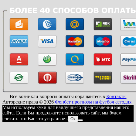
Все возникли вопросы оплаты обращайтесь в
Контакты
Авторские права © 2026
Фонбет прогнозы на футбол сегодня
.
Мы используем куки для наилучшего представления нашего
сайта. Если Вы продолжите использовать сайт, мы будем
считать что Вас это устраивает.
Ok