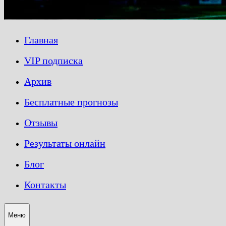
Главная
VIP подписка
Архив
Бесплатные прогнозы
Отзывы
Результаты онлайн
Блог
Контакты
Меню