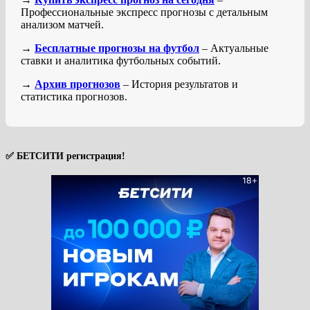
Профессиональные экспресс прогнозы с детальным
анализом матчей.
→
Бесплатные прогнозы на футбол
– Актуальные
ставки и аналитика футбольных событий.
→
Архив прогнозов
– История результатов и
статистика прогнозов.
✅ БЕТСИТИ регистрация!