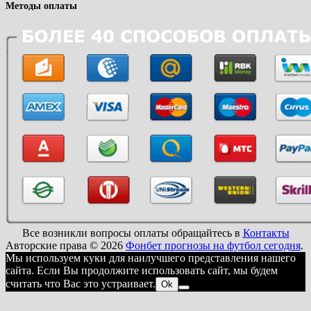
Методы оплаты
Все возникли вопросы оплаты обращайтесь в
Контакты
Авторские права © 2026
Фонбет прогнозы на футбол сегодня
.
Мы используем куки для наилучшего представления нашего
сайта. Если Вы продолжите использовать сайт, мы будем
считать что Вас это устраивает.
Ok