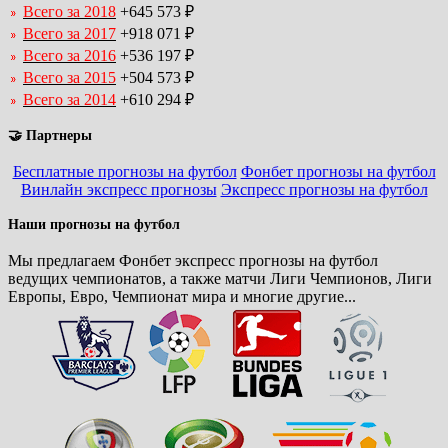
Всего за 2018
+645 573 ₽
Всего за 2017
+918 071 ₽
Всего за 2016
+536 197 ₽
Всего за 2015
+504 573 ₽
Всего за 2014
+610 294 ₽
🤝 Партнеры
Бесплатные прогнозы на футбол
Фонбет прогнозы на футбол
Винлайн экспресс прогнозы
Экспресс прогнозы на футбол
Наши прогнозы на футбол
Мы предлагаем Фонбет экспресс прогнозы на футбол
ведущих чемпионатов, а также матчи Лиги Чемпионов, Лиги
Европы, Евро, Чемпионат мира и многие другие...