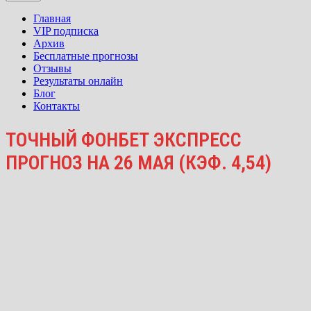
Главная
VIP подписка
Архив
Бесплатные прогнозы
Отзывы
Результаты онлайн
Блог
Контакты
ТОЧНЫЙ ФОНБЕТ ЭКСПРЕСС
ПРОГНОЗ НА 26 МАЯ (КЭФ. 4,54)