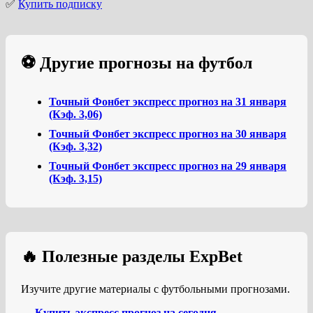
✅
Купить подписку
⚽ Другие прогнозы на футбол
Точный Фонбет экспресс прогноз на 31 января
(Кэф. 3,06)
Точный Фонбет экспресс прогноз на 30 января
(Кэф. 3,32)
Точный Фонбет экспресс прогноз на 29 января
(Кэф. 3,15)
🔥 Полезные разделы ExpBet
Изучите другие материалы с футбольными прогнозами.
→
Купить экспресс прогноз на сегодня
–