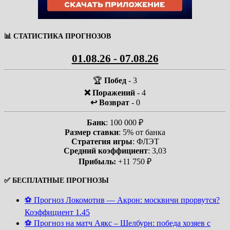
📊 СТАТИСТИКА ПРОГНОЗОВ
01.08.26 - 07.08.26
🏆
Побед
- 3
❌ Поражений
- 4
↩️ Возврат
- 0
Банк
: 100 000 ₽
Размер ставки
: 5% от банка
Стратегия игры
: ФЛЭТ
Средний коэффициент
: 3,03
Прибыль:
+11 750 ₽
✅ БЕСПЛАТНЫЕ ПРОГНОЗЫ
⚽ Прогноз Локомотив — Акрон: москвичи прорвутся?
Коэффициент 1.45
⚽ Прогноз на матч Аякс – Шелбурн: победа хозяев с