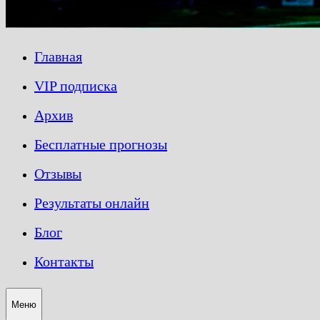
Главная
VIP подписка
Архив
Бесплатные прогнозы
Отзывы
Результаты онлайн
Блог
Контакты
Меню