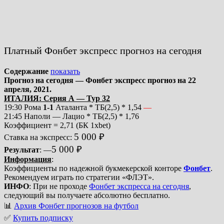
Платный Фонбет экспресс прогноз на сегодня
Содержание
показать
Прогноз на сегодня — Фонбет экспресс прогноз на 22
апреля, 2021.
ИТАЛИЯ: Серия А — Тур 32
19:30 Рома
1-1
Аталанта * ТБ(2,5) * 1,54
—
21:45 Наполи — Лацио * ТБ(2,5) * 1,76
Коэффициент = 2,71 (БК 1xbet)
5 000 ₽
Ставка на экспресс:
5 000 ₽
Результат
: —
Информация
:
Коэффициенты по надежной букмекерской конторе
Фонбет
.
Рекомендуем играть по стратегии «ФЛЭТ».
ИНФО
: При не проходе
Фонбет экспресса на сегодня
,
следующий вы получаете абсолютно бесплатно.
📊
Архив Фонбет прогнозов на футбол
✅
Купить подписку