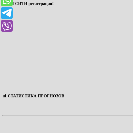
✅ БЕТСИТИ регистрация!
📊 СТАТИСТИКА ПРОГНОЗОВ