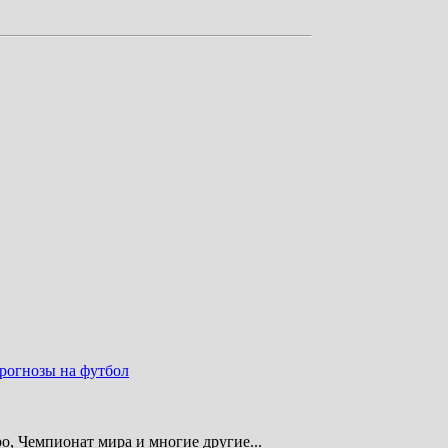
рогнозы на футбол
, Чемпионат мира и многие другие...