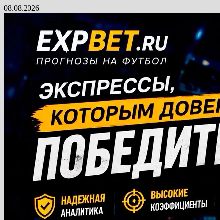
Перейти
08.08.2026
к
содержимому