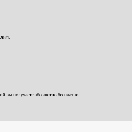
2021.
ий вы получаете абсолютно бесплатно.