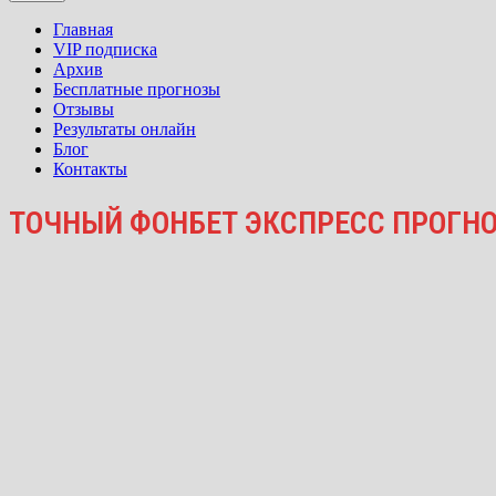
Главная
VIP подписка
Архив
Бесплатные прогнозы
Отзывы
Результаты онлайн
Блог
Контакты
ТОЧНЫЙ ФОНБЕТ ЭКСПРЕСС ПРОГНОЗ 