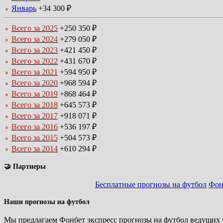
Январь
+34 300 ₽
Всего за 2025
+250 350 ₽
Всего за 2024
+279 050 ₽
Всего за 2023
+421 450 ₽
Всего за 2022
+431 670 ₽
Всего за 2021
+594 950 ₽
Всего за 2020
+968 594 ₽
Всего за 2019
+868 464 ₽
Всего за 2018
+645 573 ₽
Всего за 2017
+918 071 ₽
Всего за 2016
+536 197 ₽
Всего за 2015
+504 573 ₽
Всего за 2014
+610 294 ₽
🤝 Партнеры
Бесплатные прогнозы на футбол
Фон
Наши прогнозы на футбол
Мы предлагаем Фонбет экспресс прогнозы на футбол ведущих ч