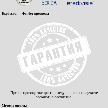
Expbet.ru — Фонбет прогнозы
При не проходе экспресса, следующий вы получаете
абсолютно бесплатно!
Методы оплаты