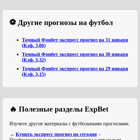
⚽ Другие прогнозы на футбол
Точный Фонбет экспресс прогноз на 31 января
(Кэф. 3,06)
Точный Фонбет экспресс прогноз на 30 января
(Кэф. 3,32)
Точный Фонбет экспресс прогноз на 29 января
(Кэф. 3,15)
🔥 Полезные разделы ExpBet
Изучите другие материалы с футбольными прогнозами.
→
Купить экспресс прогноз на сегодня
–
Профессиональные экспресс прогнозы с детальным