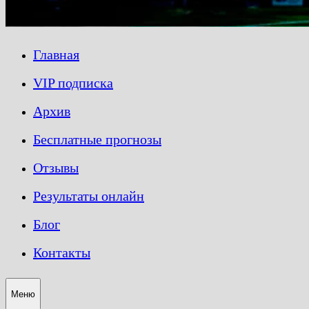
Главная
VIP подписка
Архив
Бесплатные прогнозы
Отзывы
Результаты онлайн
Блог
Контакты
Меню