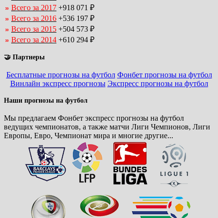
Всего за 2017
+918 071 ₽
Всего за 2016
+536 197 ₽
Всего за 2015
+504 573 ₽
Всего за 2014
+610 294 ₽
🤝 Партнеры
Бесплатные прогнозы на футбол
Фонбет прогнозы на футбол
Винлайн экспресс прогнозы
Экспресс прогнозы на футбол
Наши прогнозы на футбол
Мы предлагаем Фонбет экспресс прогнозы на футбол
ведущих чемпионатов, а также матчи Лиги Чемпионов, Лиги
Европы, Евро, Чемпионат мира и многие другие...