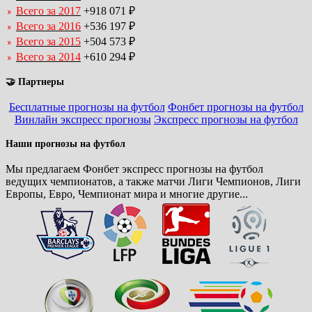
Всего за 2017
+918 071 ₽
Всего за 2016
+536 197 ₽
Всего за 2015
+504 573 ₽
Всего за 2014
+610 294 ₽
🤝 Партнеры
Бесплатные прогнозы на футбол
Фонбет прогнозы на футбол
Винлайн экспресс прогнозы
Экспресс прогнозы на футбол
Наши прогнозы на футбол
Мы предлагаем Фонбет экспресс прогнозы на футбол
ведущих чемпионатов, а также матчи Лиги Чемпионов, Лиги
Европы, Евро, Чемпионат мира и многие другие...