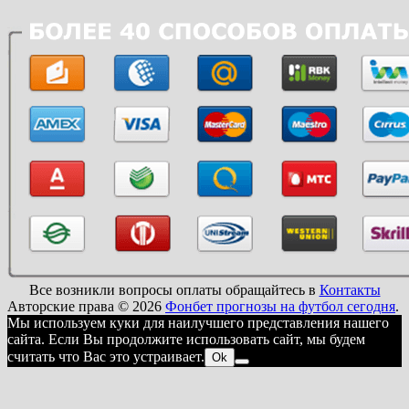
Все возникли вопросы оплаты обращайтесь в
Контакты
Авторские права © 2026
Фонбет прогнозы на футбол сегодня
.
Мы используем куки для наилучшего представления нашего
сайта. Если Вы продолжите использовать сайт, мы будем
считать что Вас это устраивает.
Ok