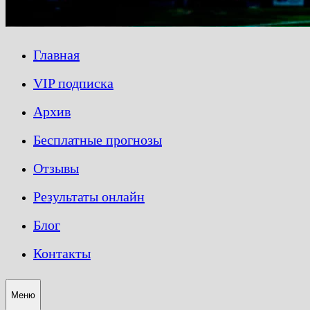
Главная
VIP подписка
Архив
Бесплатные прогнозы
Отзывы
Результаты онлайн
Блог
Контакты
Меню