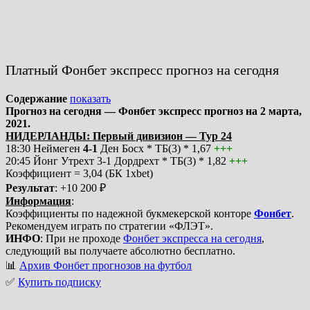
Платный Фонбет экспресс прогноз на сегодня
Содержание
показать
Прогноз на сегодня — Фонбет экспресс прогноз на 2 марта,
2021.
НИДЕРЛАНДЫ: Первый дивизион — Тур 24
18:30 Неймеген
4-1
Ден Босх * ТБ(3) * 1,67
+++
20:45 Йонг Утрехт 3-1 Дордрехт * ТБ(3) * 1,82
+++
Коэффициент = 3,04 (БК 1xbet)
Результат
: +10 200 ₽
Информация
:
Коэффициенты по надежной букмекерской конторе
Фонбет
.
Рекомендуем играть по стратегии «ФЛЭТ».
ИНФО
: При не проходе
Фонбет экспресса на сегодня
,
следующий вы получаете абсолютно бесплатно.
📊
Архив Фонбет прогнозов на футбол
✅
Купить подписку