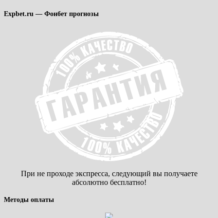
Expbet.ru — Фонбет прогнозы
При не проходе экспресса, следующий вы получаете
абсолютно бесплатно!
Методы оплаты