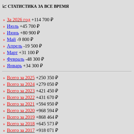
📈 СТАТИСТИКА ЗА ВСЕ ВРЕМЯ
За 2026 год
+114 700 ₽
Июль
+45 700 ₽
Июнь
+80 900 ₽
Май
-9 800 ₽
Апрель
-19 500 ₽
Март
+31 100 ₽
Февраль
-48 300 ₽
Январь
+34 300 ₽
Всего за 2025
+250 350 ₽
Всего за 2024
+279 050 ₽
Всего за 2023
+421 450 ₽
Всего за 2022
+431 670 ₽
Всего за 2021
+594 950 ₽
Всего за 2020
+968 594 ₽
Всего за 2019
+868 464 ₽
Всего за 2018
+645 573 ₽
Всего за 2017
+918 071 ₽