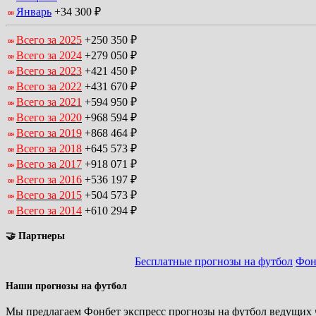
Январь
+34 300 ₽
Всего за 2025
+250 350 ₽
Всего за 2024
+279 050 ₽
Всего за 2023
+421 450 ₽
Всего за 2022
+431 670 ₽
Всего за 2021
+594 950 ₽
Всего за 2020
+968 594 ₽
Всего за 2019
+868 464 ₽
Всего за 2018
+645 573 ₽
Всего за 2017
+918 071 ₽
Всего за 2016
+536 197 ₽
Всего за 2015
+504 573 ₽
Всего за 2014
+610 294 ₽
🤝 Партнеры
Бесплатные прогнозы на футбол
Фон
Наши прогнозы на футбол
Мы предлагаем Фонбет экспресс прогнозы на футбол ведущих ч