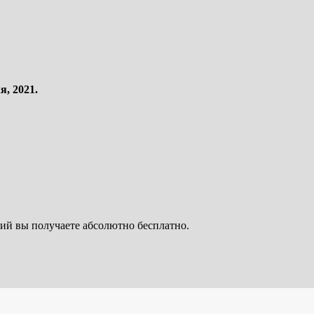
я, 2021.
ий вы получаете абсолютно бесплатно.