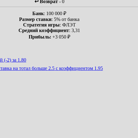
↩️ Возврат
- 0
Банк
: 100 000 ₽
Размер ставки
: 5% от банка
Стратегия игры
: ФЛЭТ
Средний коэффициент
: 3,31
Прибыль:
+3 050 ₽
(-2) за 1.80
тавка на тотал больше 2.5 с коэффициентом 1.95