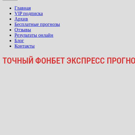
Главная
VIP подписка
Архив
Бесплатные прогнозы
Отзывы
Результаты онлайн
Блог
Контакты
ТОЧНЫЙ ФОНБЕТ ЭКСПРЕСС ПРОГНОЗ 