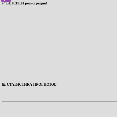
✅ БЕТСИТИ регистрация!
📊 СТАТИСТИКА ПРОГНОЗОВ