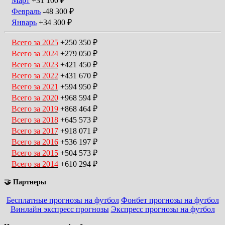
Март
+31 100 ₽
Февраль
-48 300 ₽
Январь
+34 300 ₽
Всего за 2025
+250 350 ₽
Всего за 2024
+279 050 ₽
Всего за 2023
+421 450 ₽
Всего за 2022
+431 670 ₽
Всего за 2021
+594 950 ₽
Всего за 2020
+968 594 ₽
Всего за 2019
+868 464 ₽
Всего за 2018
+645 573 ₽
Всего за 2017
+918 071 ₽
Всего за 2016
+536 197 ₽
Всего за 2015
+504 573 ₽
Всего за 2014
+610 294 ₽
🤝 Партнеры
Бесплатные прогнозы на футбол
Фонбет прогнозы на футбол
Винлайн экспресс прогнозы
Экспресс прогнозы на футбол