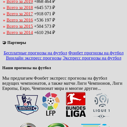
Всего за 2019
+868 464 ₽
Всего за 2018
+645 573 ₽
Всего за 2017
+918 071 ₽
Всего за 2016
+536 197 ₽
Всего за 2015
+504 573 ₽
Всего за 2014
+610 294 ₽
🤝 Партнеры
Бесплатные прогнозы на футбол
Фонбет прогнозы на футбол
Винлайн экспресс прогнозы
Экспресс прогнозы на футбол
Наши прогнозы на футбол
Мы предлагаем Фонбет экспресс прогнозы на футбол
ведущих чемпионатов, а также матчи Лиги Чемпионов, Лиги
Европы, Евро, Чемпионат мира и многие другие...