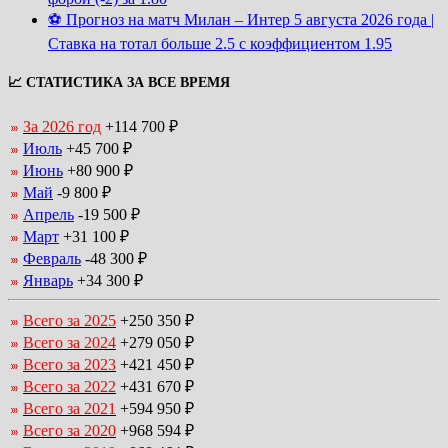
⚽ Прогноз на матч Милан – Интер 5 августа 2026 года |
Ставка на тотал больше 2.5 с коэффициентом 1.95
📈 СТАТИСТИКА ЗА ВСЕ ВРЕМЯ
За 2026 год
+114 700 ₽
Июль
+45 700 ₽
Июнь
+80 900 ₽
Май
-9 800 ₽
Апрель
-19 500 ₽
Март
+31 100 ₽
Февраль
-48 300 ₽
Январь
+34 300 ₽
Всего за 2025
+250 350 ₽
Всего за 2024
+279 050 ₽
Всего за 2023
+421 450 ₽
Всего за 2022
+431 670 ₽
Всего за 2021
+594 950 ₽
Всего за 2020
+968 594 ₽