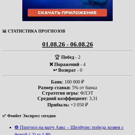
📊 СТАТИСТИКА ПРОГНОЗОВ
01.08.26 - 06.08.26
🏆
Побед
- 2
❌ Поражений
- 4
↩️ Возврат
- 0
Банк
: 100 000 ₽
Размер ставки
: 5% от банка
Стратегия игры
: ФЛЭТ
Средний коэффициент
: 3,31
Прибыль:
+3 050 ₽
✅ Фонбет Экспресс сегодня
⚽ Прогноз на матч Аякс – Шелбурн: победа хозяев с
форой (-2) за 1.80