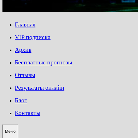
Главная
VIP подписка
Архив
Бесплатные прогнозы
Отзывы
Результаты онлайн
Блог
Контакты
Меню