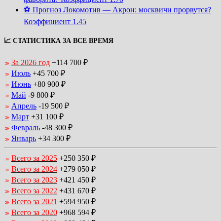
⚽ Прогноз Локомотив — Акрон: москвичи прорвутся?
Коэффициент 1.45
📈 СТАТИСТИКА ЗА ВСЕ ВРЕМЯ
За 2026 год
+114 700 ₽
Июль
+45 700 ₽
Июнь
+80 900 ₽
Май
-9 800 ₽
Апрель
-19 500 ₽
Март
+31 100 ₽
Февраль
-48 300 ₽
Январь
+34 300 ₽
Всего за 2025
+250 350 ₽
Всего за 2024
+279 050 ₽
Всего за 2023
+421 450 ₽
Всего за 2022
+431 670 ₽
Всего за 2021
+594 950 ₽
Всего за 2020
+968 594 ₽