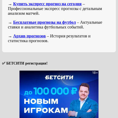
→
Купить экспресс прогноз на сегодня
–
Профессиональные экспресс прогнозы с детальным
анализом матчей.
→
Бесплатные прогнозы на футбол
– Актуальные
ставки и аналитика футбольных событий.
→
Архив прогнозов
– История результатов и
статистика прогнозов.
✅ БЕТСИТИ регистрация!