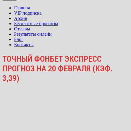
Главная
VIP подписка
Архив
Бесплатные прогнозы
Отзывы
Результаты онлайн
Блог
Контакты
ТОЧНЫЙ ФОНБЕТ ЭКСПРЕСС
ПРОГНОЗ НА 20 ФЕВРАЛЯ (КЭФ.
3,39)