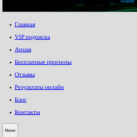
Главная
VIP подписка
Архив
Бесплатные прогнозы
Отзывы
Результаты онлайн
Блог
Контакты
Меню