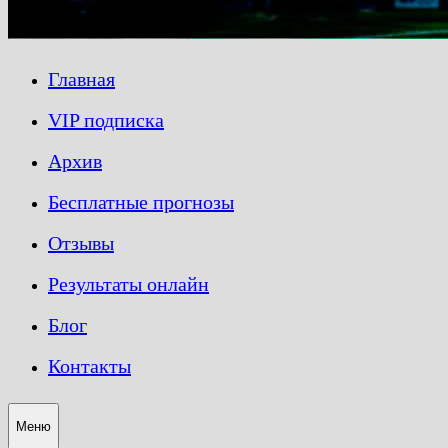
Главная
VIP подписка
Архив
Бесплатные прогнозы
Отзывы
Результаты онлайн
Блог
Контакты
Меню