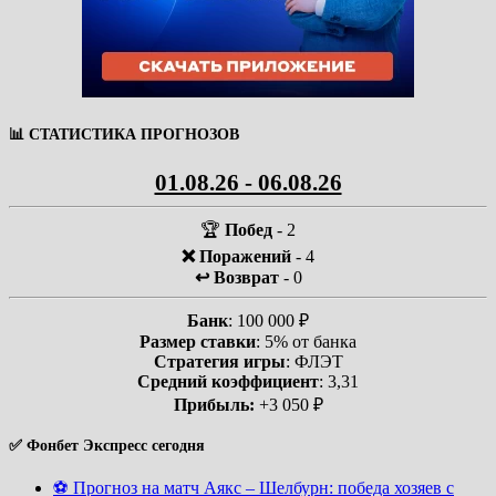
📊 СТАТИСТИКА ПРОГНОЗОВ
01.08.26 - 06.08.26
🏆
Побед
- 2
❌ Поражений
- 4
↩️ Возврат
- 0
Банк
: 100 000 ₽
Размер ставки
: 5% от банка
Стратегия игры
: ФЛЭТ
Средний коэффициент
: 3,31
Прибыль:
+3 050 ₽
✅ Фонбет Экспресс сегодня
⚽ Прогноз на матч Аякс – Шелбурн: победа хозяев с